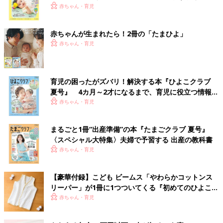
く！ おっぱい・ミルクの基本と夏のトラブル 解決テ
赤ちゃん・育児
ク
赤ちゃんが生まれたら！2冊の「たまひよ」
赤ちゃん・育児
育児の困ったがズバリ！解決する本『ひよこクラブ
夏号』 4カ月～2才になるまで、育児に役立つ情報が
いっぱい！
赤ちゃん・育児
まるごと1冊“出産準備”の本『たまごクラブ 夏号』
〈スペシャル大特集〉夫婦で予習する 出産の教科書
赤ちゃん・育児
【豪華付録】こども ビームス「やわらかコットンス
リーパー」が1冊に1つついてくる『初めてのひよこク
ラブ』春号が発売中！
赤ちゃん・育児