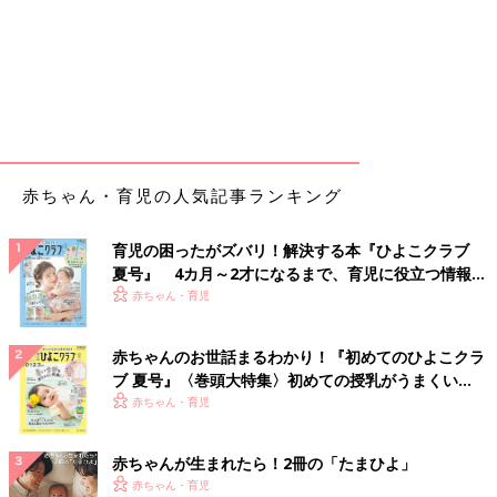
赤ちゃん・育児の人気記事ランキング
育児の困ったがズバリ！解決する本『ひよこクラブ
夏号』 4カ月～2才になるまで、育児に役立つ情報が
いっぱい！
赤ちゃん・育児
赤ちゃんのお世話まるわかり！『初めてのひよこクラ
ブ 夏号』〈巻頭大特集〉初めての授乳がうまくい
く！ おっぱい・ミルクの基本と夏のトラブル 解決テ
赤ちゃん・育児
ク
赤ちゃんが生まれたら！2冊の「たまひよ」
赤ちゃん・育児