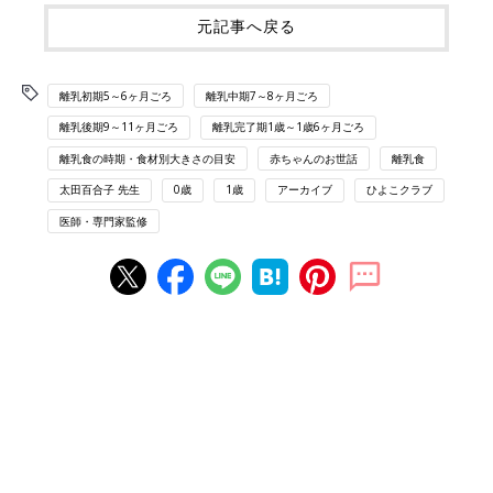
元記事へ戻る
離乳初期5～6ヶ月ごろ
離乳中期7～8ヶ月ごろ
離乳後期9～11ヶ月ごろ
離乳完了期1歳～1歳6ヶ月ごろ
離乳食の時期・食材別大きさの目安
赤ちゃんのお世話
離乳食
太田百合子 先生
0歳
1歳
アーカイブ
ひよこクラブ
医師・専門家監修