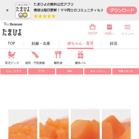
×
内祝い
SHOP
メニュー
TOP
妊娠・出産
赤ちゃん・育児
妊活
育児グッズ
病気・予防接種
離乳食
優待パス
ひよこクラブ
アプリ
SNS
キャンペーン
写真スタジオ