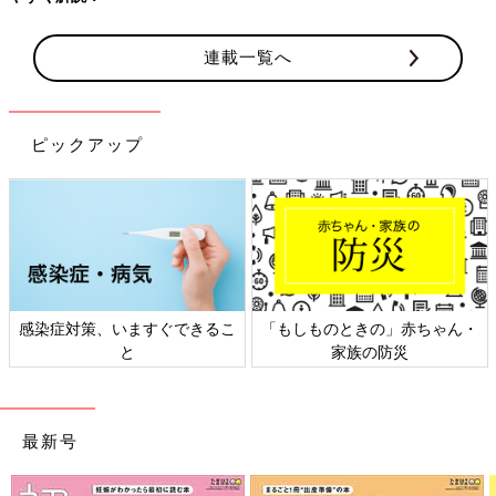
連載一覧へ
ピックアップ
ちゃん・
日本外来小児科学会リーフレッ
六星占術 細木かおりさん
ト検討会
相談
最新号