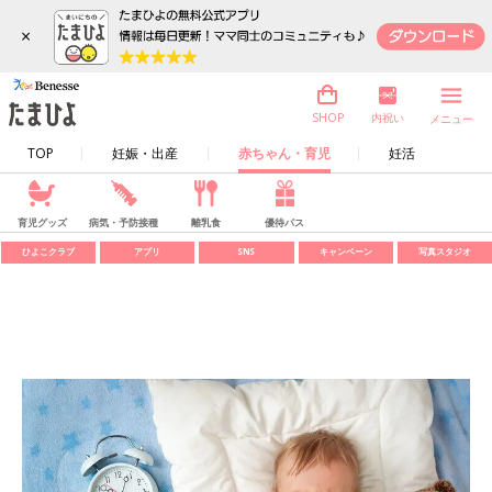
×
内祝い
SHOP
メニュー
TOP
妊娠・出産
赤ちゃん・育児
妊活
育児グッズ
病気・予防接種
離乳食
優待パス
ひよこクラブ
アプリ
SNS
キャンペーン
写真スタジオ