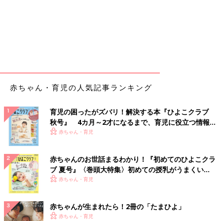
赤ちゃん・育児の人気記事ランキング
育児の困ったがズバリ！解決する本『ひよこクラブ
秋号』 4カ月～2才になるまで、育児に役立つ情報が
いっぱい！
赤ちゃん・育児
赤ちゃんのお世話まるわかり！『初めてのひよこクラ
ブ 夏号』〈巻頭大特集〉初めての授乳がうまくい
く！ おっぱい・ミルクの基本と夏のトラブル 解決テ
赤ちゃん・育児
ク
赤ちゃんが生まれたら！2冊の「たまひよ」
赤ちゃん・育児