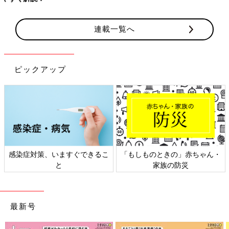
連載一覧へ
ピックアップ
ん・
日本外来小児科学会リーフレッ
六星占術 細木かおりさんの人
ト検討会
相談
最新号