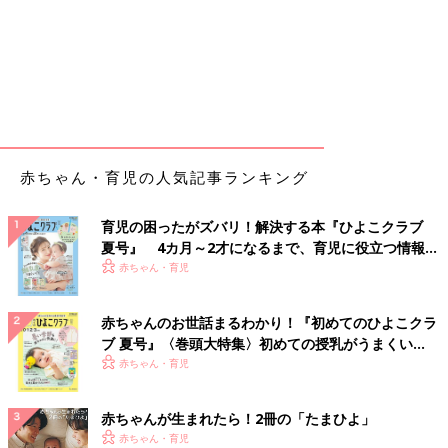
赤ちゃん・育児の人気記事ランキング
育児の困ったがズバリ！解決する本『ひよこクラブ
夏号』 4カ月～2才になるまで、育児に役立つ情報が
いっぱい！
赤ちゃん・育児
赤ちゃんのお世話まるわかり！『初めてのひよこクラ
ブ 夏号』〈巻頭大特集〉初めての授乳がうまくい
く！ おっぱい・ミルクの基本と夏のトラブル 解決テ
赤ちゃん・育児
ク
赤ちゃんが生まれたら！2冊の「たまひよ」
赤ちゃん・育児