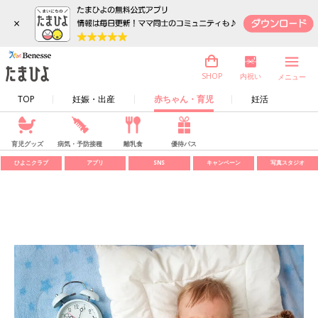
×
内祝い
SHOP
メニュー
TOP
妊娠・出産
赤ちゃん・育児
妊活
育児グッズ
病気・予防接種
離乳食
優待パス
ひよこクラブ
アプリ
SNS
キャンペーン
写真スタジオ