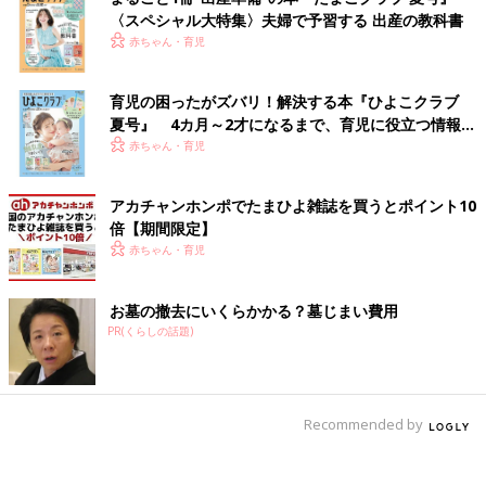
〈スペシャル大特集〉夫婦で予習する 出産の教科書
赤ちゃん・育児
育児の困ったがズバリ！解決する本『ひよこクラブ
夏号』 4カ月～2才になるまで、育児に役立つ情報が
いっぱい！
赤ちゃん・育児
アカチャンホンポでたまひよ雑誌を買うとポイント10
倍【期間限定】
赤ちゃん・育児
お墓の撤去にいくらかかる？墓じまい費用
PR(くらしの話題)
Recommended by