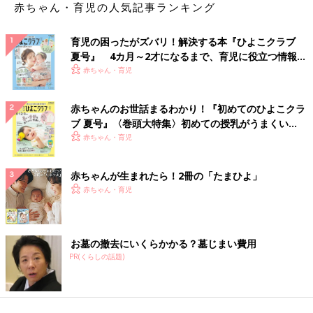
赤ちゃん・育児の人気記事ランキング
育児の困ったがズバリ！解決する本『ひよこクラブ
夏号』 4カ月～2才になるまで、育児に役立つ情報が
いっぱい！
赤ちゃん・育児
赤ちゃんのお世話まるわかり！『初めてのひよこクラ
ブ 夏号』〈巻頭大特集〉初めての授乳がうまくい
く！ おっぱい・ミルクの基本と夏のトラブル 解決テ
赤ちゃん・育児
ク
赤ちゃんが生まれたら！2冊の「たまひよ」
赤ちゃん・育児
お墓の撤去にいくらかかる？墓じまい費用
PR(くらしの話題)