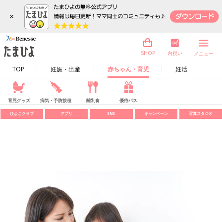
×
内祝い
SHOP
メニュー
TOP
妊娠・出産
赤ちゃん・育児
妊活
育児グッズ
病気・予防接種
離乳食
優待パス
ひよこクラブ
アプリ
SNS
キャンペーン
写真スタジオ