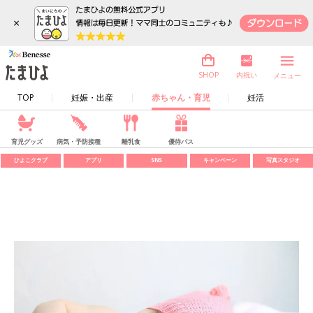
×
内祝い
SHOP
メニュー
TOP
妊娠・出産
赤ちゃん・育児
妊活
育児グッズ
病気・予防接種
離乳食
優待パス
ひよこクラブ
アプリ
SNS
キャンペーン
写真スタジオ