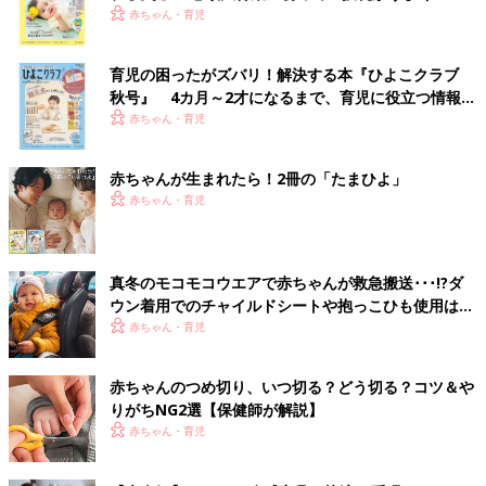
く！ おっぱい・ミルクの基本と夏のトラブル 解決テ
赤ちゃん・育児
ク
育児の困ったがズバリ！解決する本『ひよこクラブ
秋号』 4カ月～2才になるまで、育児に役立つ情報が
いっぱい！
赤ちゃん・育児
赤ちゃんが生まれたら！2冊の「たまひよ」
赤ちゃん・育児
真冬のモコモコウエアで赤ちゃんが救急搬送･･･!?ダ
ウン着用でのチャイルドシートや抱っこひも使用は危
険【小児科医】
赤ちゃん・育児
赤ちゃんのつめ切り、いつ切る？どう切る？コツ＆や
りがちNG2選【保健師が解説】
赤ちゃん・育児