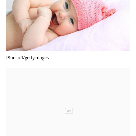
IBorisoff/gettyimages