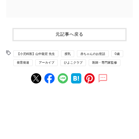
元記事へ戻る
【小児科医】山中龍宏 先生
授乳
赤ちゃんのお世話
0歳
発育発達
アーカイブ
ひよこクラブ
医師・専門家監修