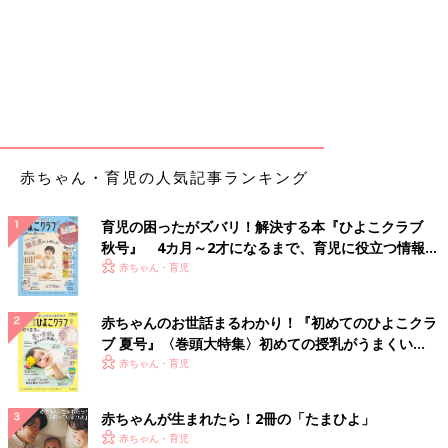
赤ちゃん・育児の人気記事ランキング
育児の困ったがズバリ！解決する本『ひよこクラブ
秋号』 4カ月～2才になるまで、育児に役立つ情報が
いっぱい！
赤ちゃん・育児
赤ちゃんのお世話まるわかり！『初めてのひよこクラ
ブ 夏号』〈巻頭大特集〉初めての授乳がうまくい
く！ おっぱい・ミルクの基本と夏のトラブル 解決テ
赤ちゃん・育児
ク
赤ちゃんが生まれたら！2冊の「たまひよ」
赤ちゃん・育児