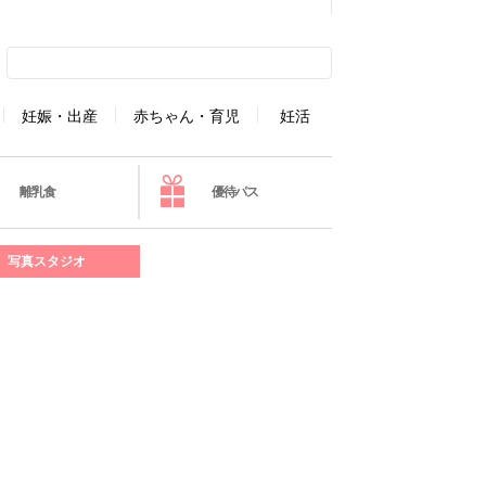
妊娠・出産
赤ちゃん・育児
妊活
離乳食
優待パス
写真スタジオ