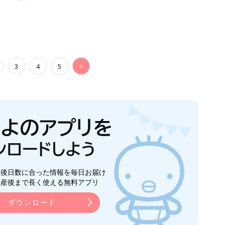
3
4
5
>
生後日数に合った情報を毎日お届け
ら産後まで長く使える無料アプリ
ダウンロード