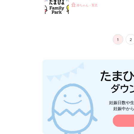
赤ちゃん・育児
1
2
妊娠日数や
妊娠中か