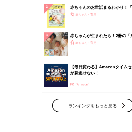
赤ちゃんのお世話まるわかり！『
てのひよこクラブ 夏号』〈巻頭
赤ちゃん・育児
集〉初めての授乳がうまくいく！
っぱい・ミルクの基本と夏のトラ
解決テク
赤ちゃんが生まれたら！2冊の「
ひよ」
赤ちゃん・育児
【毎日変わる】Amazonタイム
が見逃せない！
PR（Amazon）
ランキングをもっと見る