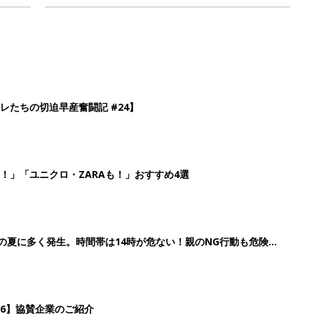
レたちの切迫早産奮闘記 #24】
！」「ユニクロ・ZARAも！」おすすめ4選
歳の夏に多く発生。時間帯は14時が危ない！親のNG行動も危険を
26】協賛企業のご紹介