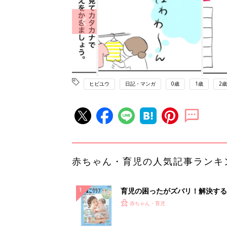
ヒビユウ
日記・マンガ
0歳
1歳
2歳
赤ちゃん・育児の人気記事ランキ
育児の困ったがズバリ！解決する
『ひよこクラブ 夏号』 4カ月～
赤ちゃん・育児
になるまで、育児に役立つ情報が
ぱい！