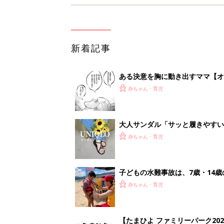
新着記事
ある決意を胸に動き出すママ【オ
赤ちゃん・育児
大人サンダル「サッと履きやすい
赤ちゃん・育児
子どもの水難事故は、7歳・14
まねく【専門家】
赤ちゃん・育児
【たまひよ ファミリーパーク20