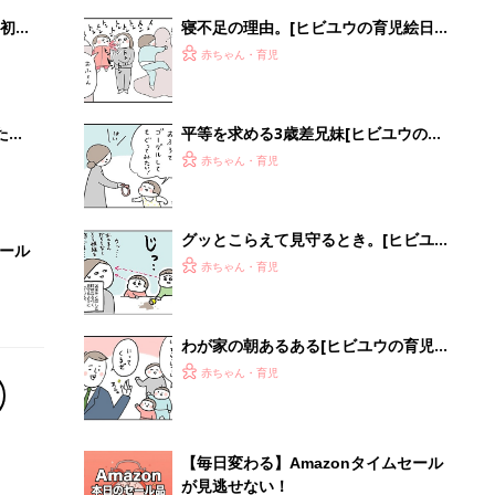
初め
寝不足の理由。[ヒビユウの育児絵日
大特
記 #91]
赤ちゃん・育児
 お
ブル
たま
平等を求める3歳差兄妹[ヒビユウの育
児絵日記 #94]
赤ちゃん・育児
グッとこらえて見守るとき。[ヒビユ
セール
ウの育児絵日記 #95]
赤ちゃん・育児
わが家の朝あるある[ヒビユウの育児
絵日記 #93]
赤ちゃん・育児
【毎日変わる】Amazonタイムセール
が見逃せない！