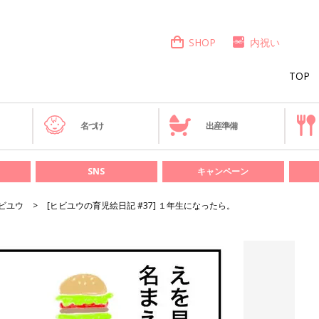
SHOP
内祝い
TOP
き
名づけ
出産準備
SNS
キャンペーン
ビユウ
[ヒビユウの育児絵日記 #37] １年生になったら。