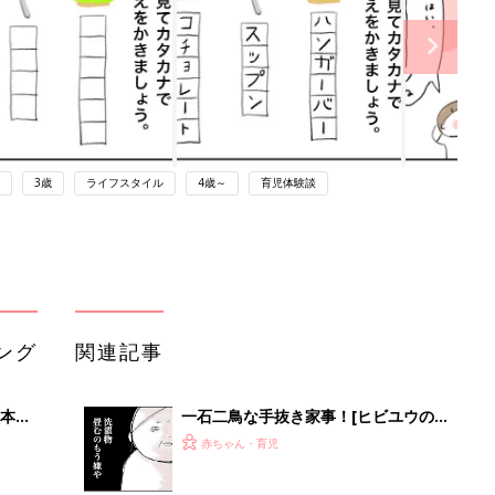
3歳
ライフスタイル
4歳～
育児体験談
ング
関連記事
本
一石二鳥な手抜き家事！[ヒビユウの
2才
育児絵日記 #96]
赤ちゃん・育児
いっ