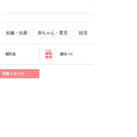
妊娠・出産
赤ちゃん・育児
妊活
離乳食
優待パス
写真スタジオ