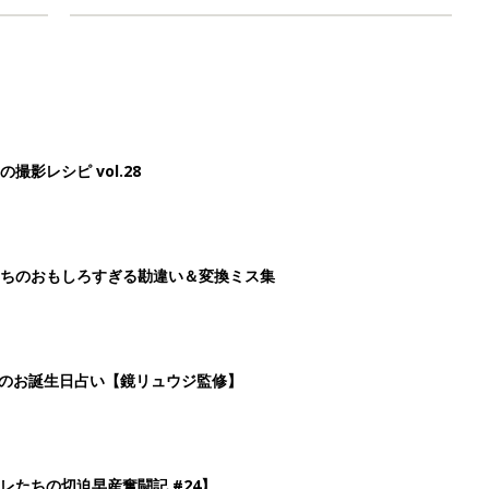
影レシピ vol.28
ちのおもしろすぎる勘違い＆変換ミス集
日のお誕生日占い【鏡リュウジ監修】
レたちの切迫早産奮闘記 #24】