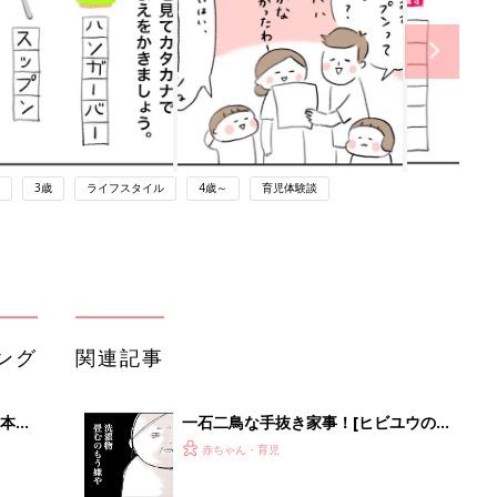
3歳
ライフスタイル
4歳～
育児体験談
ング
関連記事
本
一石二鳥な手抜き家事！[ヒビユウの
2才
育児絵日記 #96]
赤ちゃん・育児
いっ