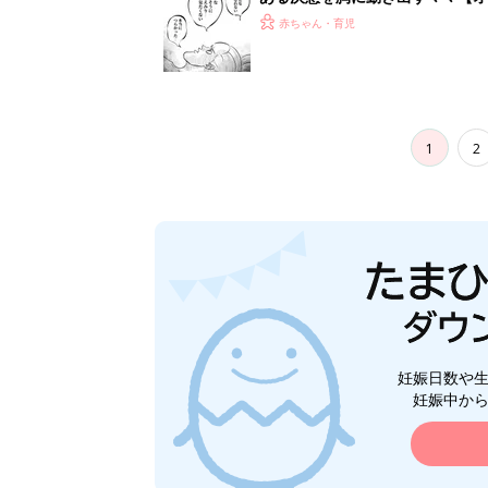
赤ちゃん・育児
1
2
妊娠日数や
妊娠中か