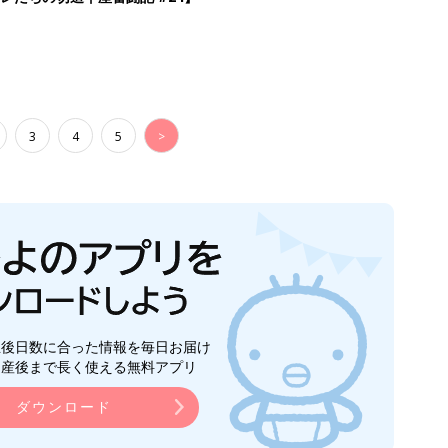
3
4
5
>
生後日数に合った情報を毎日お届け
ら産後まで長く使える無料アプリ
ダウンロード