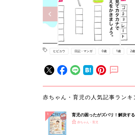
ヒビユウ
日記・マンガ
0歳
1歳
2歳
赤ちゃん・育児の人気記事ランキ
育児の困ったがズバリ！解決する
『ひよこクラブ 秋号』 4カ月～
赤ちゃん・育児
になるまで、育児に役立つ情報が
ぱい！