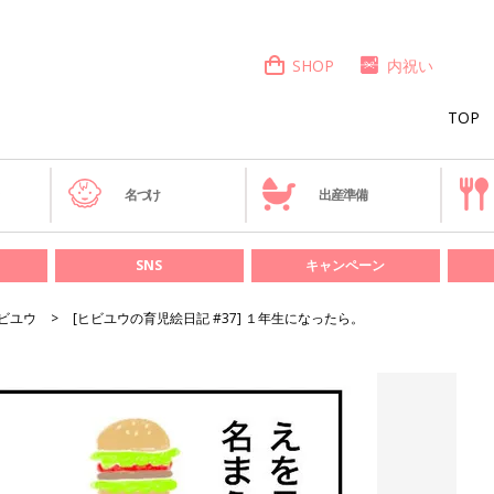
SHOP
内祝い
TOP
き
名づけ
出産準備
SNS
キャンペーン
ビユウ
[ヒビユウの育児絵日記 #37] １年生になったら。