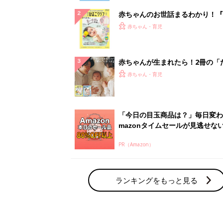
赤ちゃんのお世話まるわかり！『
てのひよこクラブ 夏号』〈巻頭
赤ちゃん・育児
集〉初めての授乳がうまくいく！
っぱい・ミルクの基本と夏のトラ
解決テク
赤ちゃんが生まれたら！2冊の「
ひよ」
赤ちゃん・育児
「今日の目玉商品は？」毎日変わ
mazonタイムセールが見逃せな
PR（Amazon）
ランキングをもっと見る