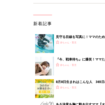
新着記事
見守る目線を写真に！ママのための撮
赤ちゃん・育児
『今、戦車待ち』に爆笑！ママた
赤ちゃん・育児
8月8日生まれはこんな人 365
赤ちゃん・育児
ある決意を胸に動き出すママ【オ