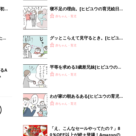
初め
寝不足の理由。[ヒビユウの育児絵日
大特
記 #91]
赤ちゃん・育児
 お
ブル
たま
グッとこらえて見守るとき。[ヒビユ
ウの育児絵日記 #95]
赤ちゃん・育児
平等を求める3歳差兄妹[ヒビユウの育
るA
児絵日記 #94]
赤ちゃん・育児
い
わが家の朝あるある[ヒビユウの育児
絵日記 #93]
赤ちゃん・育児
「え、こんなセールやってたの？」8
0％OFF以上が続々登場！Amazonの