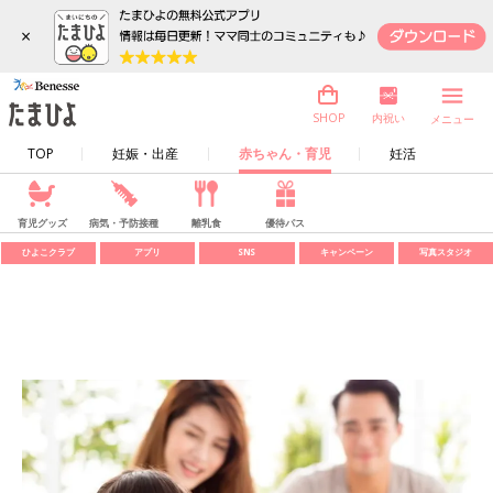
×
内祝い
SHOP
メニュー
TOP
妊娠・出産
赤ちゃん・育児
妊活
育児グッズ
病気・予防接種
離乳食
優待パス
ひよこクラブ
アプリ
SNS
キャンペーン
写真スタジオ