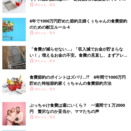
FPに聞く
赤ちゃん・育児
6年で1000万円貯めた節約主婦くぅちゃんの食費節約
のための献立ルール４
赤ちゃん・育児
「食費が減らせない…」「収入減でお金が貯まらな
い！」増えるお金の不安。食費の見直し、まずアレを
チェックして【専門家】
赤ちゃん・育児
食費節約のポイントはズバリ…⁉ 6年間で1000万円
貯めた時短節約家くぅちゃんの食費節約方法
赤ちゃん・育児
ぶっちゃけ食費は週にいくら？ 一週間で１万2000
円 贅沢なのか妥当か、ママたちの声
赤ちゃん・育児