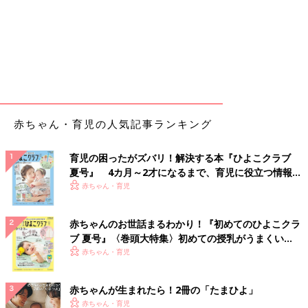
赤ちゃん・育児の人気記事ランキング
育児の困ったがズバリ！解決する本『ひよこクラブ
夏号』 4カ月～2才になるまで、育児に役立つ情報が
いっぱい！
赤ちゃん・育児
赤ちゃんのお世話まるわかり！『初めてのひよこクラ
ブ 夏号』〈巻頭大特集〉初めての授乳がうまくい
く！ おっぱい・ミルクの基本と夏のトラブル 解決テ
赤ちゃん・育児
ク
赤ちゃんが生まれたら！2冊の「たまひよ」
赤ちゃん・育児