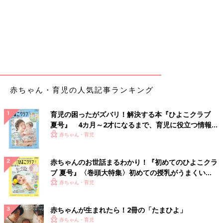
赤ちゃん・育児の人気記事ランキング
育児の困ったがズバリ！解決する本『ひよこクラブ
夏号』 4カ月～2才になるまで、育児に役立つ情報が
いっぱい！
赤ちゃん・育児
赤ちゃんのお世話まるわかり！『初めてのひよこクラ
ブ 夏号』〈巻頭大特集〉初めての授乳がうまくい
く！ おっぱい・ミルクの基本と夏のトラブル 解決テ
赤ちゃん・育児
ク
赤ちゃんが生まれたら！2冊の「たまひよ」
赤ちゃん・育児