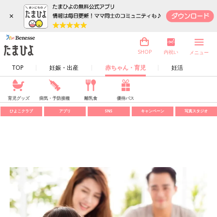
×
内祝い
SHOP
メニュー
TOP
妊娠・出産
赤ちゃん・育児
妊活
育児グッズ
病気・予防接種
離乳食
優待パス
ひよこクラブ
アプリ
SNS
キャンペーン
写真スタジオ