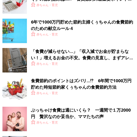
FPに聞く
赤ちゃん・育児
6年で1000万円貯めた節約主婦くぅちゃんの食費節約
のための献立ルール４
赤ちゃん・育児
「食費が減らせない…」「収入減でお金が貯まらな
い！」増えるお金の不安。食費の見直し、まずアレを
チェックして【専門家】
赤ちゃん・育児
食費節約のポイントはズバリ…⁉ 6年間で1000万円
貯めた時短節約家くぅちゃんの食費節約方法
赤ちゃん・育児
ぶっちゃけ食費は週にいくら？ 一週間で１万2000
円 贅沢なのか妥当か、ママたちの声
赤ちゃん・育児