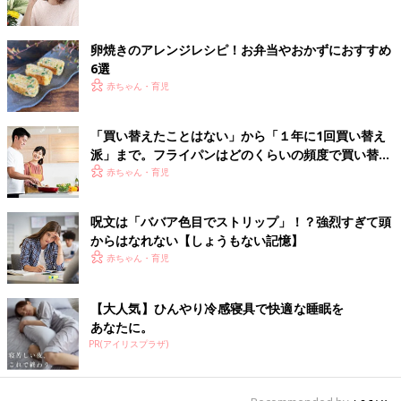
卵焼きのアレンジレシピ！お弁当やおかずにおすすめ
6選
赤ちゃん・育児
「買い替えたことはない」から「１年に1回買い替え
派」まで。フライパンはどのくらいの頻度で買い替え
てる？
赤ちゃん・育児
呪文は「ババア色目でストリップ」！？強烈すぎて頭
からはなれない【しょうもない記憶】
赤ちゃん・育児
【大人気】ひんやり冷感寝具で快適な睡眠を
あなたに。
PR(アイリスプラザ)