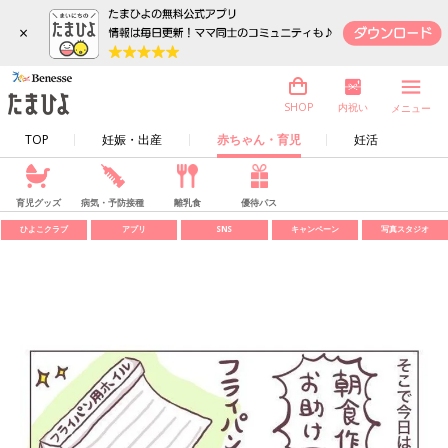
×
内祝い
SHOP
メニュー
TOP
妊娠・出産
赤ちゃん・育児
妊活
育児グッズ
病気・予防接種
離乳食
優待パス
ひよこクラブ
アプリ
SNS
キャンペーン
写真スタジオ