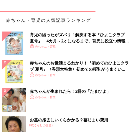
赤ちゃん・育児の人気記事ランキング
育児の困ったがズバリ！解決する本『ひよこクラブ
夏号』 4カ月～2才になるまで、育児に役立つ情報が
いっぱい！
赤ちゃん・育児
赤ちゃんのお世話まるわかり！『初めてのひよこクラ
ブ 夏号』〈巻頭大特集〉初めての授乳がうまくい
く！ おっぱい・ミルクの基本と夏のトラブル 解決テ
赤ちゃん・育児
ク
赤ちゃんが生まれたら！2冊の「たまひよ」
赤ちゃん・育児
お墓の撤去にいくらかかる？墓じまい費用
PR(くらしの話題)