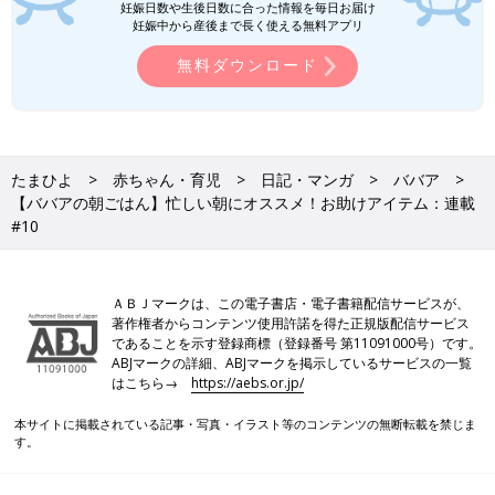
妊娠日数や生後日数に合った情報を毎日お届け
妊娠中から産後まで長く使える無料アプリ
無料ダウンロード
たまひよ
赤ちゃん・育児
日記・マンガ
ババア
【ババアの朝ごはん】忙しい朝にオススメ！お助けアイテム：連載
#10
ＡＢＪマークは、この電子書店・電子書籍配信サービスが、
著作権者からコンテンツ使用許諾を得た正規版配信サービス
であることを示す登録商標（登録番号 第11091000号）です。
ABJマークの詳細、ABJマークを掲示しているサービスの一覧
はこちら→
https://aebs.or.jp/
本サイトに掲載されている記事・写真・イラスト等のコンテンツの無断転載を禁じま
す。