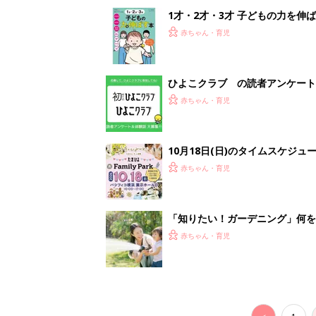
赤ちゃん・育児
<
1
妊娠日数や
妊娠中か