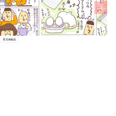
育児体験談
ング
関連記事
本
「くそババア」「てめぇ」「うるさ
2才
い」子どもが乱暴な言葉を使ったとき
赤ちゃん・育児
いっ
の正しい対処法