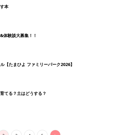
2
3
4
5
>
生後日数に合った情報を毎日お届け
ら産後まで長く使える無料アプリ
ダウンロード