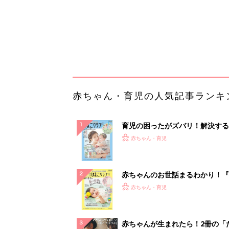
赤ちゃんのお世話まるわかり！『
てのひよこクラブ 夏号』〈巻頭
赤ちゃん・育児
集〉初めての授乳がうまくいく！
っぱい・ミルクの基本と夏のトラ
解決テク
赤ちゃんが生まれたら！2冊の「
ひよ」
赤ちゃん・育児
「イソジン®クリアうがい薬」と
しょに「うがいパワー」で一年中
健やか
PR（iNova｜Hugkum）
ランキングをもっと見る