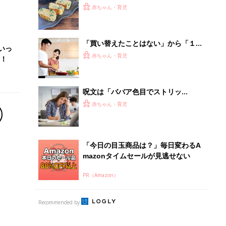
PR（Amazon）
Recommended by
離乳食はいつから？進め方は？「たまひよ きほんの離
乳食」
授乳の悩みや初めての離乳食作りに役立つ
子育てとお金
につ
妊娠・出産・育児にかかる費用やもらえる補助
金・助成金を解説