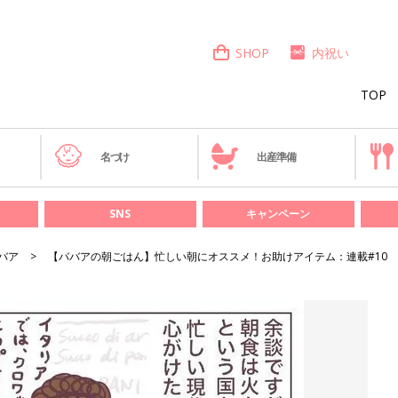
SHOP
内祝い
TOP
き
名づけ
出産準備
SNS
キャンペーン
バア
【ババアの朝ごはん】忙しい朝にオススメ！お助けアイテム：連載#10