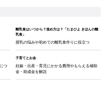
ばす本
&体験談大募集！！
ール【たまひよ ファミリーパーク2026】
を育てる？土はどうする？