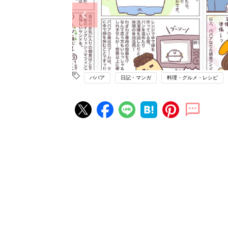
ババア
日記・マンガ
料理・グルメ・レシピ
赤ちゃん・育児の人気記事ランキ
育児の困ったがズバリ！解決する
『ひよこクラブ 夏号』 4カ月～
赤ちゃん・育児
になるまで、育児に役立つ情報が
ぱい！