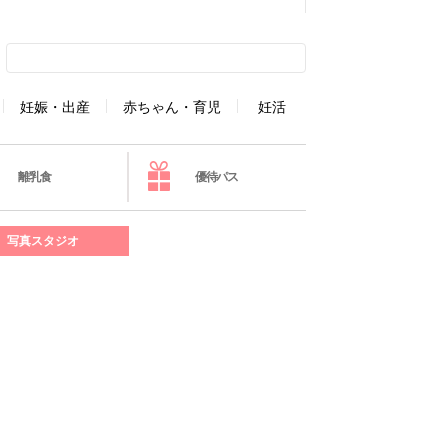
妊娠・出産
赤ちゃん・育児
妊活
離乳食
優待パス
写真スタジオ