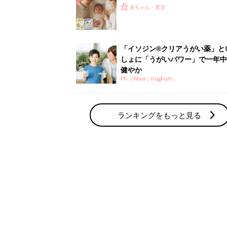
赤ちゃん・育児の人気テーマ
育児日記・マンガ
出産・育児あるあるをマンガで楽しもう
赤ちゃんの病気
赤ちゃんの病気や事故・ケガ、ホームケア
いてまとめました