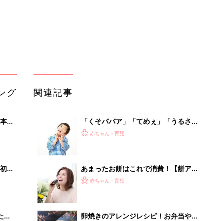
初め
あまったお餅はこれで消費！【餅アレ
大特
ンジレシピ】
赤ちゃん・育児
 お
ブル
たま
卵焼きのアレンジレシピ！お弁当やお
かずにおすすめ6選
赤ちゃん・育児
「買い替えたことはない」から「１年
いっ
に1回買い替え派」まで。フライパン
赤ちゃん・育児
！
はどのくらいの頻度で買い替えてる？
呪文は「ババア色目でストリッ
プ」！？強烈すぎて頭からはなれない
赤ちゃん・育児
【しょうもない記憶】
「今日の目玉商品は？」毎日変わるA
mazonタイムセールが見逃せない