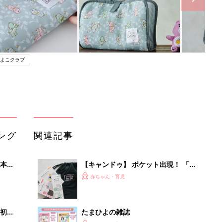
よこクラブ
ング
関連記事
本
【キャンドゥ】 ポケット出現！ 「収
2才
納性ゼロ」バッグが、まさかの理想的
赤ちゃん・育児
いっ
な収納バッグに爆誕
初め
たまひよの雑誌