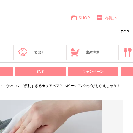
SHOP
内祝い
TOP
き
名づけ
出産準備
SNS
キャンペーン
かわいくて便利すぎる★ケアベア™️ ベビーケアバッグがもらえちゃう！