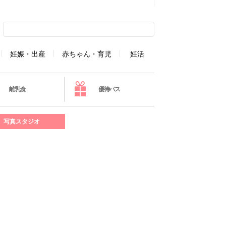
妊娠・出産
赤ちゃん・育児
妊活
離乳食
優待パス
写真スタジオ