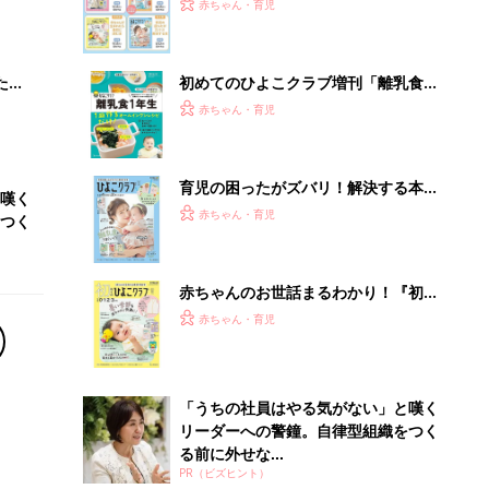
大特
赤ちゃん・育児
 お
ブル
たま
初めてのひよこクラブ増刊「離乳食1
年生 1皿作るだけ！オールインワン​レ
赤ちゃん・育児
シピ」
育児の困ったがズバリ！解決する本
嘆く
『ひよこクラブ 夏号』 4カ月～2才
赤ちゃん・育児
つく
になるまで、育児に役立つ情報がいっ
ぱい！
赤ちゃんのお世話まるわかり！『初め
てのひよこクラブ 夏号』〈巻頭大特
赤ちゃん・育児
集〉初めての授乳がうまくいく！ お
っぱい・ミルクの基本と夏のトラブル
解決テク
「うちの社員はやる気がない」と嘆く
リーダーへの警鐘。自律型組織をつく
る前に外せな...
PR（ビズヒント）