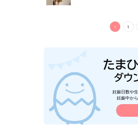
<
1
妊娠日数や
妊娠中か