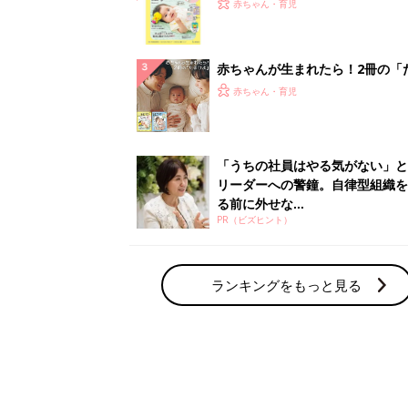
てのひよこクラブ 夏号』〈巻頭
赤ちゃん・育児
集〉初めての授乳がうまくいく！
っぱい・ミルクの基本と夏のトラ
解決テク
赤ちゃんが生まれたら！2冊の「
ひよ」
赤ちゃん・育児
「うちの社員はやる気がない」と
リーダーへの警鐘。自律型組織を
る前に外せな...
PR（ビズヒント）
ランキングをもっと見る