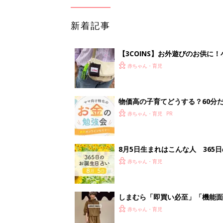
新着記事
【3COINS】お外遊びのお供
ート」
赤ちゃん・育児
物価高の子育てどうする？60分
赤ちゃん・育児
8月5日生まれはこんな人 365
赤ちゃん・育児
しまむら「即買い必至」「機能面
赤ちゃん・育児