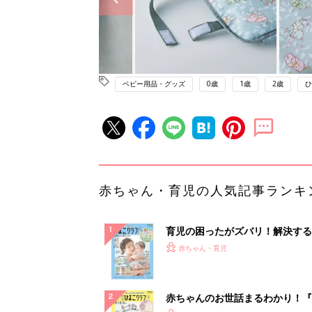
ベビー用品・グッズ
0歳
1歳
2歳
ひ
赤ちゃん・育児の人気記事ランキ
育児の困ったがズバリ！解決する
『ひよこクラブ 夏号』 4カ月～
赤ちゃん・育児
になるまで、育児に役立つ情報が
ぱい！
赤ちゃんのお世話まるわかり！『