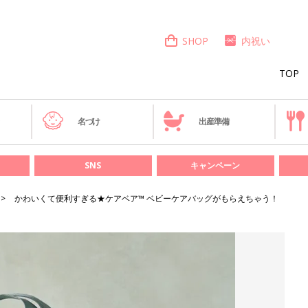
SHOP
内祝い
TOP
き
名づけ
出産準備
SNS
キャンペーン
かわいくて便利すぎる★ケアベア™️ ベビーケアバッグがもらえちゃう！