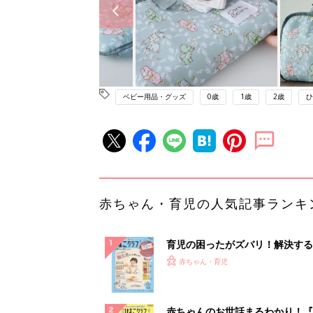
ベビー用品・グッズ
0歳
1歳
2歳
ひ
赤ちゃん・育児の人気記事ランキ
育児の困ったがズバリ！解決する
『ひよこクラブ 秋号』 4カ月～
赤ちゃん・育児
になるまで、育児に役立つ情報が
ぱい！
赤ちゃんのお世話まるわかり！『