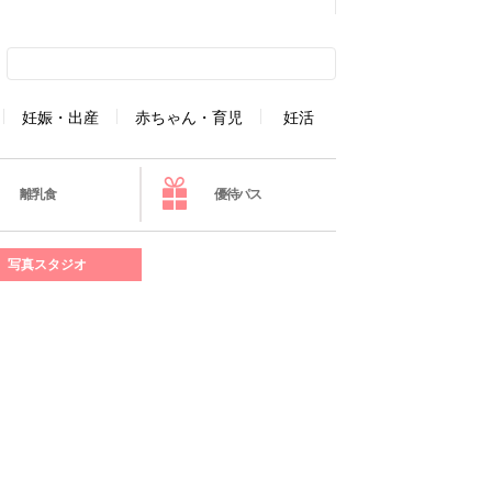
妊娠・出産
赤ちゃん・育児
妊活
離乳食
優待パス
写真スタジオ