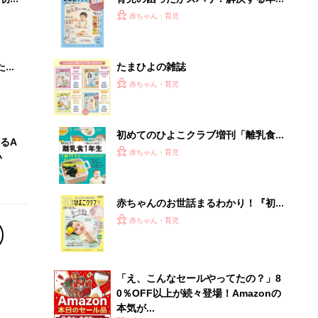
大特
『ひよこクラブ 秋号』 4カ月～2才
赤ちゃん・育児
 お
になるまで、育児に役立つ情報がいっ
ブル
ぱい！
たま
たまひよの雑誌
赤ちゃん・育児
初めてのひよこクラブ増刊「離乳食1
るA
年生 1皿作るだけ！オールインワン​レ
赤ちゃん・育児
い
シピ」
赤ちゃんのお世話まるわかり！『初め
てのひよこクラブ 夏号』〈巻頭大特
赤ちゃん・育児
集〉初めての授乳がうまくいく！ お
っぱい・ミルクの基本と夏のトラブル
解決テク
「え、こんなセールやってたの？」8
0％OFF以上が続々登場！Amazonの
本気が...