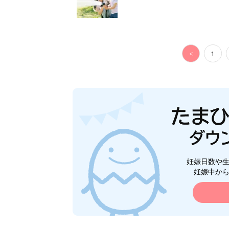
<
1
妊娠日数や
妊娠中か