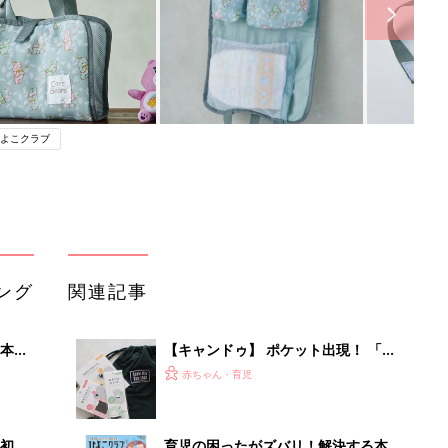
よこクラブ
ング
関連記事
本
【キャンドゥ】 ポケット出現！ 「収
2才
納性ゼロ」バッグが、まさかの理想的
赤ちゃん・育児
いっ
な収納バッグに爆誕
初め
育児の困ったがズバリ！解決する本