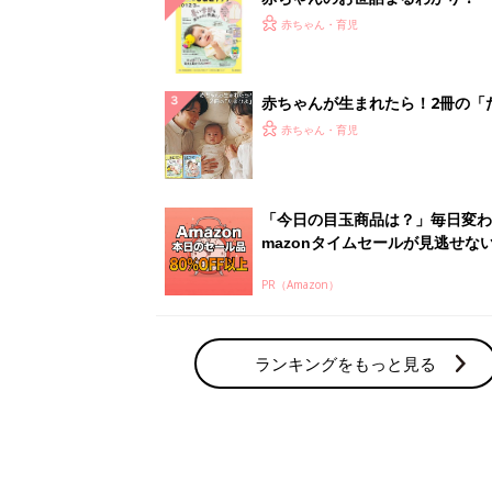
てのひよこクラブ 夏号』〈巻頭
赤ちゃん・育児
集〉初めての授乳がうまくいく！
っぱい・ミルクの基本と夏のトラ
解決テク
赤ちゃんが生まれたら！2冊の「
ひよ」
赤ちゃん・育児
「今日の目玉商品は？」毎日変わ
mazonタイムセールが見逃せな
PR（Amazon）
ランキングをもっと見る