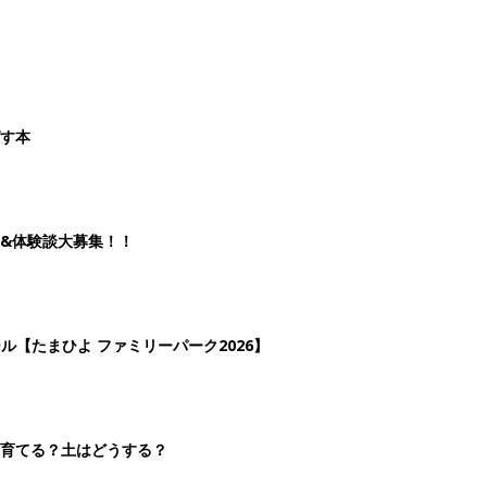
ばす本
&体験談大募集！！
ール【たまひよ ファミリーパーク2026】
を育てる？土はどうする？