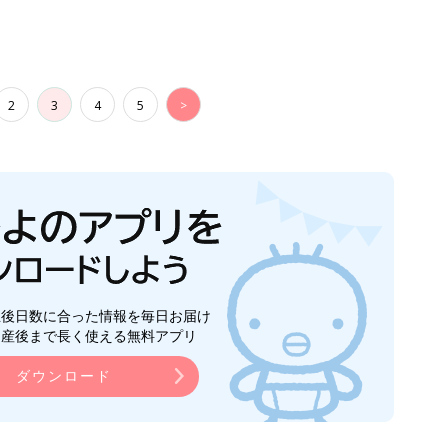
2
3
4
5
>
生後日数に合った情報を毎日お届け
ら産後まで長く使える無料アプリ
ダウンロード