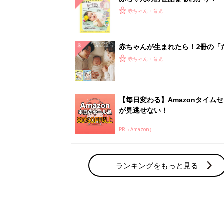
てのひよこクラブ 夏号』〈巻頭
赤ちゃん・育児
集〉初めての授乳がうまくいく！
っぱい・ミルクの基本と夏のトラ
解決テク
赤ちゃんが生まれたら！2冊の「
ひよ」
赤ちゃん・育児
【毎日変わる】Amazonタイム
が見逃せない！
PR（Amazon）
ランキングをもっと見る