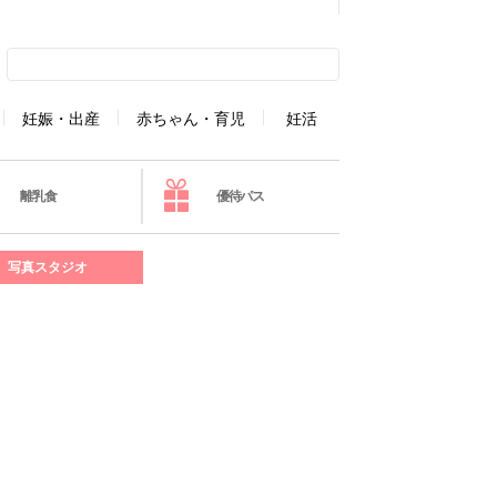
妊娠・出産
赤ちゃん・育児
妊活
離乳食
優待パス
写真スタジオ