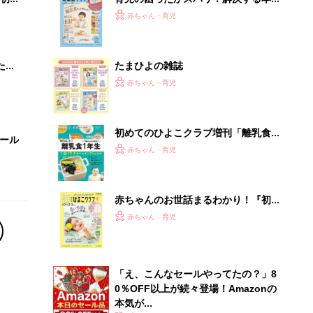
大特
『ひよこクラブ 秋号』 4カ月～2才
赤ちゃん・育児
 お
になるまで、育児に役立つ情報がいっ
ブル
ぱい！
たま
たまひよの雑誌
赤ちゃん・育児
初めてのひよこクラブ増刊「離乳食1
セール
年生 1皿作るだけ！オールインワン​レ
赤ちゃん・育児
シピ」
赤ちゃんのお世話まるわかり！『初め
てのひよこクラブ 夏号』〈巻頭大特
赤ちゃん・育児
集〉初めての授乳がうまくいく！ お
っぱい・ミルクの基本と夏のトラブル
解決テク
「え、こんなセールやってたの？」8
0％OFF以上が続々登場！Amazonの
本気が...