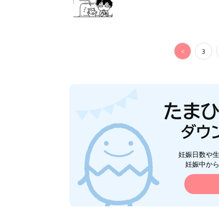
<
3
妊娠日数や
妊娠中か