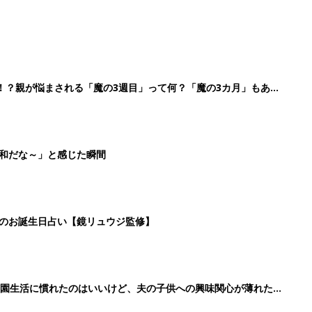
！？親が悩まされる「魔の3週目」って何？「魔の3カ月」もある
平和だな～」と感じた瞬間
日のお誕生日占い【鏡リュウジ監修】
育園生活に慣れたのはいいけど、夫の子供への興味関心が薄れた気
91』