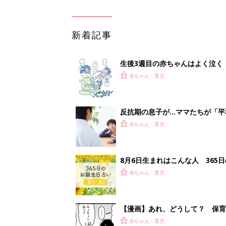
新着記事
生後3週目の赤ちゃんはよく泣く
って本当？【専門家】
赤ちゃん・育児
反抗期の息子が...ママたちが「
赤ちゃん・育児
8月6日生まれはこんな人 365
赤ちゃん・育児
【漫画】あれ、どうして？ 保
がする……！『ふうふう子育て ＃
赤ちゃん・育児