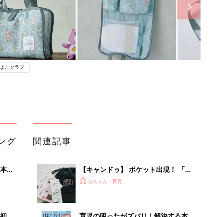
よこクラブ
ング
関連記事
本
【キャンドゥ】 ポケット出現！ 「収
2才
納性ゼロ」バッグが、まさかの理想的
赤ちゃん・育児
いっ
な収納バッグに爆誕
初め
育児の困ったがズバリ！解決する本