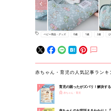
ベビー用品・グッズ
0歳
1歳
2歳
ひ
赤ちゃん・育児の人気記事ランキ
育児の困ったがズバリ！解決する
『ひよこクラブ 秋号』 4カ月～
赤ちゃん・育児
になるまで、育児に役立つ情報が
ぱい！
赤ちゃんのお世話まるわかり！『