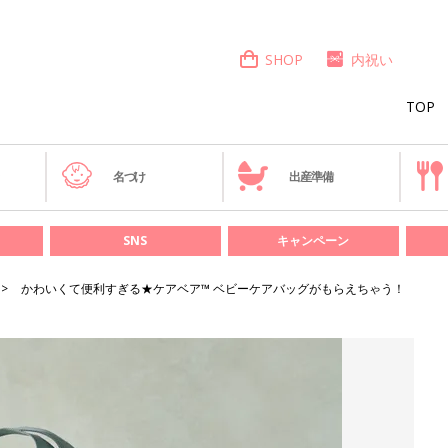
SHOP
内祝い
TOP
き
名づけ
出産準備
SNS
キャンペーン
かわいくて便利すぎる★ケアベア™️ ベビーケアバッグがもらえちゃう！