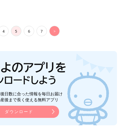
4
5
6
7
>
生後日数に合った情報を毎日お届け
ら産後まで長く使える無料アプリ
ダウンロード