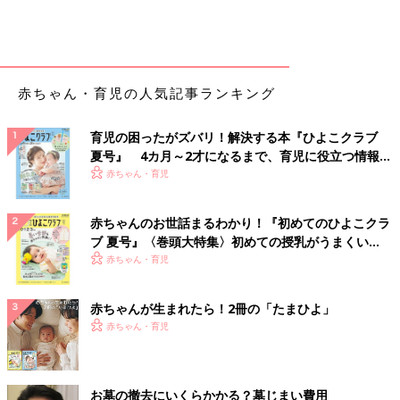
赤ちゃん・育児の人気記事ランキング
育児の困ったがズバリ！解決する本『ひよこクラブ
夏号』 4カ月～2才になるまで、育児に役立つ情報が
いっぱい！
赤ちゃん・育児
赤ちゃんのお世話まるわかり！『初めてのひよこクラ
ブ 夏号』〈巻頭大特集〉初めての授乳がうまくい
く！ おっぱい・ミルクの基本と夏のトラブル 解決テ
赤ちゃん・育児
ク
赤ちゃんが生まれたら！2冊の「たまひよ」
赤ちゃん・育児
お墓の撤去にいくらかかる？墓じまい費用