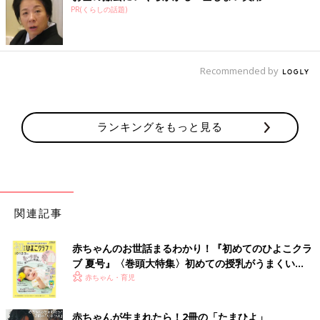
PR(くらしの話題)
Recommended by
ランキングをもっと見る
関連記事
赤ちゃんのお世話まるわかり！『初めてのひよこクラ
ブ 夏号』〈巻頭大特集〉初めての授乳がうまくい
く！ おっぱい・ミルクの基本と夏のトラブル 解決テ
赤ちゃん・育児
ク
赤ちゃんが生まれたら！2冊の「たまひよ」