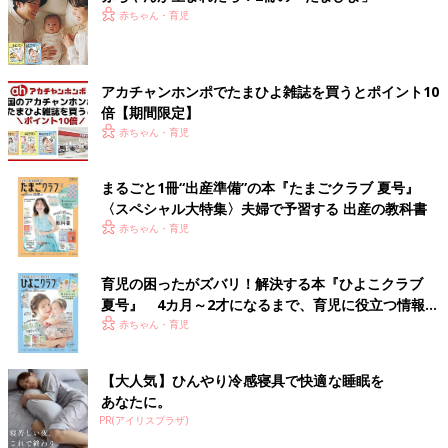
赤ちゃん・育児
アカチャンホンポでたまひよ雑誌を買うとポイント10
倍【期間限定】
赤ちゃん・育児
まるごと1冊“出産準備”の本『たまごクラブ 夏号』
〈スペシャル大特集〉夫婦で予習する 出産の教科書
赤ちゃん・育児
育児の困ったがズバリ！解決する本『ひよこクラブ
夏号』 4カ月～2才になるまで、育児に役立つ情報が
いっぱい！
赤ちゃん・育児
【大人気】ひんやり冷感寝具で快適な睡眠を
あなたに。
PR(アイリスプラザ)