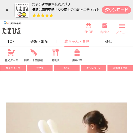
×
内祝い
SHOP
メニュー
TOP
妊娠・出産
赤ちゃん・育児
妊活
育児グッズ
病気・予防接種
離乳食
優待パス
ひよこクラブ
アプリ
SNS
キャンペーン
写真スタジオ