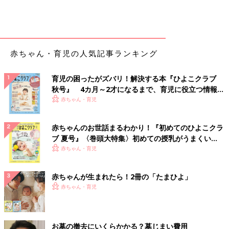
赤ちゃん・育児の人気記事ランキング
育児の困ったがズバリ！解決する本『ひよこクラブ
秋号』 4カ月～2才になるまで、育児に役立つ情報が
いっぱい！
赤ちゃん・育児
赤ちゃんのお世話まるわかり！『初めてのひよこクラ
ブ 夏号』〈巻頭大特集〉初めての授乳がうまくい
く！ おっぱい・ミルクの基本と夏のトラブル 解決テ
赤ちゃん・育児
ク
赤ちゃんが生まれたら！2冊の「たまひよ」
赤ちゃん・育児
お墓の撤去にいくらかかる？墓じまい費用