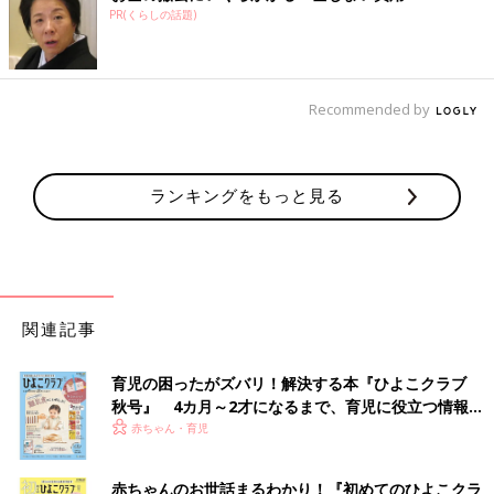
PR(くらしの話題)
Recommended by
ランキングをもっと見る
関連記事
育児の困ったがズバリ！解決する本『ひよこクラブ
秋号』 4カ月～2才になるまで、育児に役立つ情報が
いっぱい！
赤ちゃん・育児
赤ちゃんのお世話まるわかり！『初めてのひよこクラ