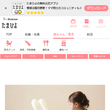
×
内祝い
SHOP
メニュー
TOP
妊娠・出産
赤ちゃん・育児
妊活
育児グッズ
病気・予防接種
離乳食
優待パス
ひよこクラブ
アプリ
SNS
キャンペーン
写真スタジオ