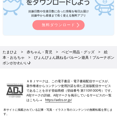
妊娠日数や生後日数に合った情報を毎日お届け
妊娠中から産後まで長く使える無料アプリ
無料ダウンロード
たまひよ
赤ちゃん・育児
ベビー用品・グッズ
絵
本・おもちゃ
ぴょんぴょん跳ねるバルーン遊具！ブルーナボン
ボンがかわいい♪
ＡＢＪマークは、この電子書店・電子書籍配信サービスが、
著作権者からコンテンツ使用許諾を得た正規版配信サービス
であることを示す登録商標（登録番号 第11091000号）です。
ABJマークの詳細、ABJマークを掲示しているサービスの一覧
はこちら→
https://aebs.or.jp/
本サイトに掲載されている記事・写真・イラスト等のコンテンツの無断転載を禁じま
す。