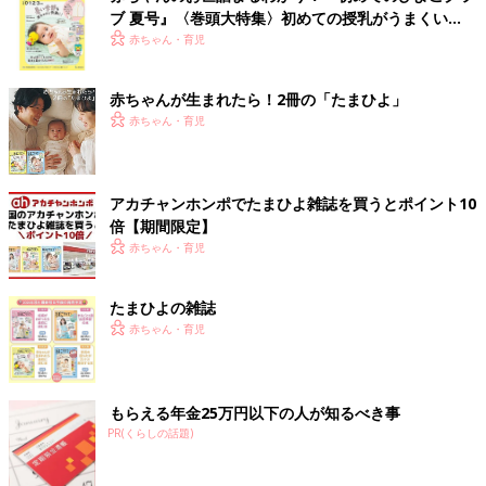
ブ 夏号』〈巻頭大特集〉初めての授乳がうまくい
く！ おっぱい・ミルクの基本と夏のトラブル 解決テ
赤ちゃん・育児
ク
赤ちゃんが生まれたら！2冊の「たまひよ」
赤ちゃん・育児
アカチャンホンポでたまひよ雑誌を買うとポイント10
倍【期間限定】
赤ちゃん・育児
たまひよの雑誌
赤ちゃん・育児
もらえる年金25万円以下の人が知るべき事
PR(くらしの話題)