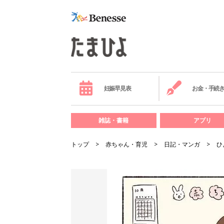
妊娠早見表
お金・手続
雑誌・書籍
アプリ
トップ
赤ちゃん・育児
日記・マンガ
ひ