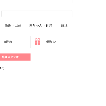
妊娠・出産
赤ちゃん・育児
妊活
離乳食
優待パス
写真スタジオ
16】