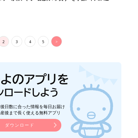
2
3
4
5
>
生後日数に合った情報を毎日お届け
ら産後まで長く使える無料アプリ
ダウンロード