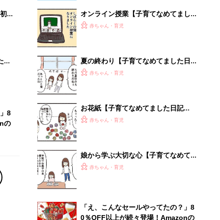
初め
オンライン授業【子育てなめてました
大特
日記#136】
赤ちゃん・育児
 お
ブル
たま
夏の終わり【子育てなめてました日記
#135】
赤ちゃん・育児
お花紙【子育てなめてました日記
」8
#137】
赤ちゃん・育児
nの
娘から学ぶ大切な心【子育てなめてま
した日記#144】
赤ちゃん・育児
「え、こんなセールやってたの？」8
0％OFF以上が続々登場！Amazonの