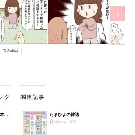
育児体験談
ング
関連記事
本
たまひよの雑誌
2才
赤ちゃん・育児
いっ