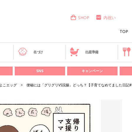
SHOP
内祝い
TOP
き
名づけ
出産準備
SNS
キャンペーン
よこエッグ
便秘には「グリグリVS浣腸」どっち？【子育てなめてました日記#