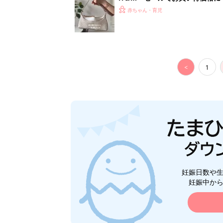
赤ちゃん・育児
<
1
妊娠日数や
妊娠中か