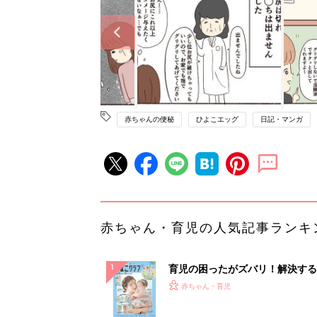
赤ちゃんの便秘
ひよこエッグ
日記・マンガ
赤ちゃん・育児の人気記事ランキ
育児の困ったがズバリ！解決する
『ひよこクラブ 夏号』 4カ月～
赤ちゃん・育児
になるまで、育児に役立つ情報が
ぱい！