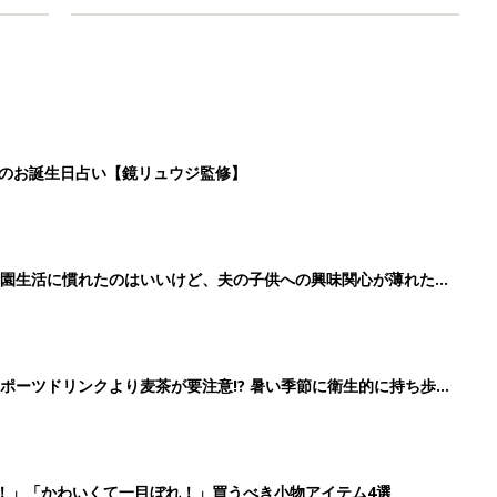
日のお誕生日占い【鏡リュウジ監修】
育園生活に慣れたのはいいけど、夫の子供への興味関心が薄れた気
91』
ポーツドリンクより麦茶が要注意!? 暑い季節に衛生的に持ち歩
】
！」「かわいくて一目ぼれ！」買うべき小物アイテム4選