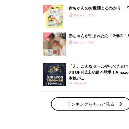
赤ちゃんのお世話まるわかり！『
てのひよこクラブ 夏号』〈巻頭
赤ちゃん・育児
集〉初めての授乳がうまくいく！
っぱい・ミルクの基本と夏のトラ
解決テク
赤ちゃんが生まれたら！2冊の「
ひよ」
赤ちゃん・育児
「え、こんなセールやってたの？
0％OFF以上が続々登場！Amazo
本気が...
PR（Amazon）
ランキングをもっと見る