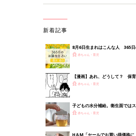
新着記事
8月6日生まれはこんな人 365
赤ちゃん・育児
【漫画】あれ、どうして？ 保
がする……！『ふうふう子育て ＃
赤ちゃん・育児
子どもの水分補給。衛生面ではス
く3つのコツとは？【専門家監修
赤ちゃん・育児
H＆М「セールでお買い得価格に