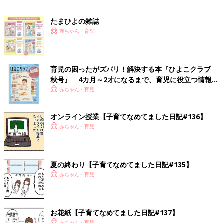
たまひよの雑誌
赤ちゃん・育児
育児の困ったがズバリ！解決する本『ひよこクラブ
秋号』 4カ月～2才になるまで、育児に役立つ情報が
いっぱい！
赤ちゃん・育児
オンライン授業【子育てなめてました日記#136】
赤ちゃん・育児
夏の終わり【子育てなめてました日記#135】
赤ちゃん・育児
お花紙【子育てなめてました日記#137】
赤ちゃん・育児