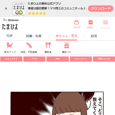
×
内祝い
SHOP
メニュー
TOP
妊娠・出産
赤ちゃん・育児
妊活
育児グッズ
病気・予防接種
離乳食
優待パス
ひよこクラブ
アプリ
SNS
キャンペーン
写真スタジオ