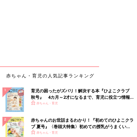
赤ちゃん・育児の人気記事ランキング
育児の困ったがズバリ！解決する本『ひよこクラブ
秋号』 4カ月～2才になるまで、育児に役立つ情報が
いっぱい！
赤ちゃん・育児
赤ちゃんのお世話まるわかり！『初めてのひよこクラ
ブ 夏号』〈巻頭大特集〉初めての授乳がうまくい
く！ おっぱい・ミルクの基本と夏のトラブル 解決テ
赤ちゃん・育児