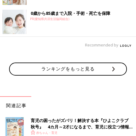
0歳から85歳まで入院・手術・死亡を保障
PR(愛知県共済生活協同組合)
Recommended by
ランキングをもっと見る
関連記事
育児の困ったがズバリ！解決する本『ひよこクラブ
秋号』 4カ月～2才になるまで、育児に役立つ情報が
いっぱい！
赤ちゃん・育児