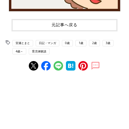
元記事へ戻る
宮瀬とまと
日記・マンガ
0歳
1歳
2歳
3歳
4歳～
育児体験談