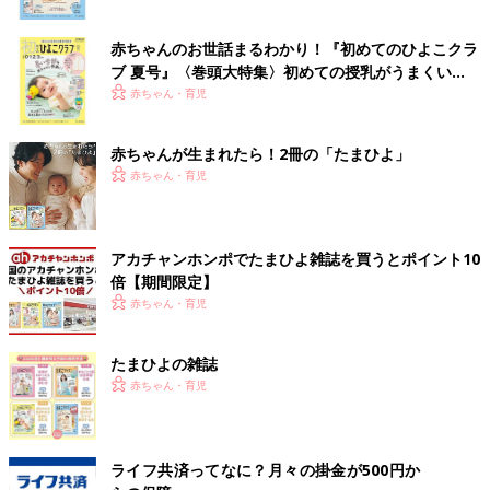
赤ちゃんのお世話まるわかり！『初めてのひよこクラ
ブ 夏号』〈巻頭大特集〉初めての授乳がうまくい
く！ おっぱい・ミルクの基本と夏のトラブル 解決テ
赤ちゃん・育児
ク
赤ちゃんが生まれたら！2冊の「たまひよ」
赤ちゃん・育児
アカチャンホンポでたまひよ雑誌を買うとポイント10
倍【期間限定】
赤ちゃん・育児
たまひよの雑誌
赤ちゃん・育児
ライフ共済ってなに？月々の掛金が500円か