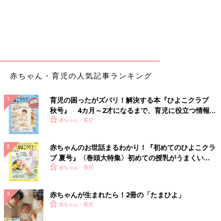
赤ちゃん・育児の人気記事ランキング
育児の困ったがズバリ！解決する本『ひよこクラブ
秋号』 4カ月～2才になるまで、育児に役立つ情報が
いっぱい！
赤ちゃん・育児
赤ちゃんのお世話まるわかり！『初めてのひよこクラ
ブ 夏号』〈巻頭大特集〉初めての授乳がうまくい
く！ おっぱい・ミルクの基本と夏のトラブル 解決テ
赤ちゃん・育児
ク
赤ちゃんが生まれたら！2冊の「たまひよ」
赤ちゃん・育児