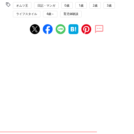
オムツ王
日記・マンガ
0歳
1歳
2歳
3歳
ライフスタイル
4歳～
育児体験談