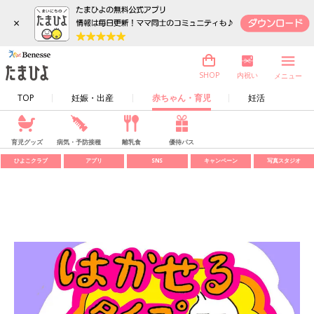
×
内祝い
SHOP
メニュー
TOP
妊娠・出産
赤ちゃん・育児
妊活
育児グッズ
病気・予防接種
離乳食
優待パス
ひよこクラブ
アプリ
SNS
キャンペーン
写真スタジオ