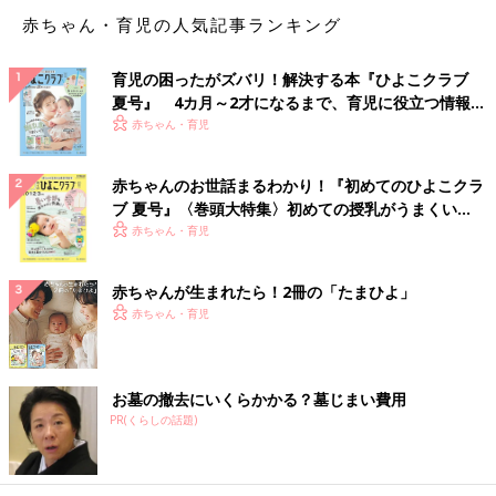
赤ちゃん・育児の人気記事ランキング
育児の困ったがズバリ！解決する本『ひよこクラブ
夏号』 4カ月～2才になるまで、育児に役立つ情報が
いっぱい！
赤ちゃん・育児
赤ちゃんのお世話まるわかり！『初めてのひよこクラ
ブ 夏号』〈巻頭大特集〉初めての授乳がうまくい
く！ おっぱい・ミルクの基本と夏のトラブル 解決テ
赤ちゃん・育児
ク
赤ちゃんが生まれたら！2冊の「たまひよ」
赤ちゃん・育児
お墓の撤去にいくらかかる？墓じまい費用
PR(くらしの話題)