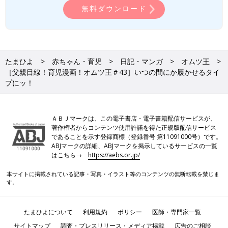
無料ダウンロード
たまひよ
赤ちゃん・育児
日記・マンガ
オムツ王
［父親目線！育児漫画！オムツ王＃43］いつの間にか履かせるタイ
プにッ！
ＡＢＪマークは、この電子書店・電子書籍配信サービスが、
著作権者からコンテンツ使用許諾を得た正規版配信サービス
であることを示す登録商標（登録番号 第11091000号）です。
ABJマークの詳細、ABJマークを掲示しているサービスの一覧
はこちら→
https://aebs.or.jp/
本サイトに掲載されている記事・写真・イラスト等のコンテンツの無断転載を禁じま
す。
たまひよについて
利用規約
ポリシー
医師・専門家一覧
サイトマップ
調査・プレスリリース・メディア掲載
広告のご相談