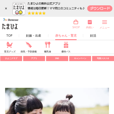
×
内祝い
SHOP
メニュー
TOP
妊娠・出産
赤ちゃん・育児
妊活
育児グッズ
病気・予防接種
離乳食
優待パス
ひよこクラブ
アプリ
SNS
キャンペーン
写真スタジオ