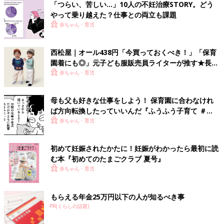
「つらい、苦しい…」10人の不妊治療STORY。どう
やって乗り越えた？仕事との両立も課題
赤ちゃん・育児
西松屋｜オール438円「今買っておくべき！」「保育
園着にも◎」元子ども服販売員ライターが推す★長袖
Tシャツ5選
赤ちゃん・育児
母も父も好きな仕事をしよう！ 保育園に合わなけれ
ば方向転換したっていいんだ『ふうふう子育て ＃
61』
赤ちゃん・育児
初めて妊娠されたかたに！妊娠がわかったら最初に読
む本『初めてのたまごクラブ 夏号』
赤ちゃん・育児
もらえる年金25万円以下の人が知るべき事
PR(くらしの話題)