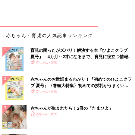
赤ちゃん・育児の人気記事ランキング
育児の困ったがズバリ！解決する本『ひよこクラブ
夏号』 4カ月～2才になるまで、育児に役立つ情報が
いっぱい！
赤ちゃん・育児
赤ちゃんのお世話まるわかり！『初めてのひよこクラ
ブ 夏号』〈巻頭大特集〉初めての授乳がうまくい
く！ おっぱい・ミルクの基本と夏のトラブル 解決テ
赤ちゃん・育児
ク
赤ちゃんが生まれたら！2冊の「たまひよ」
赤ちゃん・育児