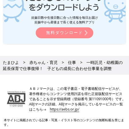
妊娠日数や生後日数に合った情報を毎日お届け
妊娠中から産後まで長く使える無料アプリ
無料ダウンロード
たまひよ
赤ちゃん・育児
仕事
一時託児・幼稚園の
延長保育で仕事復帰！ 子どもの成長に合わせ仕事量を調整
ＡＢＪマークは、この電子書店・電子書籍配信サービスが、
著作権者からコンテンツ使用許諾を得た正規版配信サービス
であることを示す登録商標（登録番号 第11091000号）です。
ABJマークの詳細、ABJマークを掲示しているサービスの一覧
はこちら→
https://aebs.or.jp/
本サイトに掲載されている記事・写真・イラスト等のコンテンツの無断転載を禁じま
す。