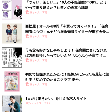
「つらい、苦しい…」10人の不妊治療STORY。どう
やって乗り越えた？仕事との両立も課題
赤ちゃん・育児
西松屋｜オール438円「今買っておくべき！」「保育
園着にも◎」元子ども服販売員ライターが推す★長袖
Tシャツ5選
赤ちゃん・育児
母も父も好きな仕事をしよう！ 保育園に合わなけれ
ば方向転換したっていいんだ『ふうふう子育て ＃
61』
赤ちゃん・育児
初めて妊娠されたかたに！妊娠がわかったら最初に読
む本『初めてのたまごクラブ 夏号』
赤ちゃん・育児
1日だけ働きたい、を叶える求人サイト
PR(ショットワークス)