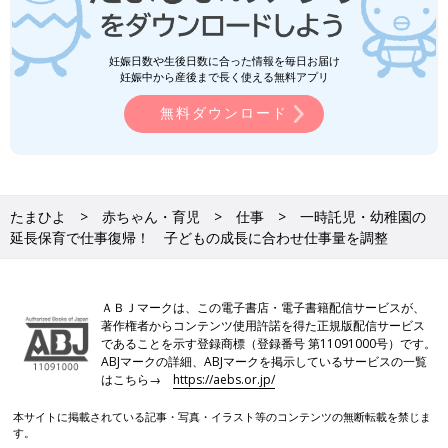
妊娠日数や生後日数に合った情報を毎日お届け
妊娠中から産後まで長く使える無料アプリ
無料ダウンロード
たまひよ
赤ちゃん・育児
仕事
一時託児・幼稚園の
延長保育で仕事復帰！ 子どもの成長に合わせ仕事量を調整
ＡＢＪマークは、この電子書店・電子書籍配信サービスが、
著作権者からコンテンツ使用許諾を得た正規版配信サービス
であることを示す登録商標（登録番号 第11091000号）です。
ABJマークの詳細、ABJマークを掲示しているサービスの一覧
はこちら→
https://aebs.or.jp/
本サイトに掲載されている記事・写真・イラスト等のコンテンツの無断転載を禁じま
す。