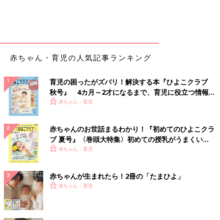
赤ちゃん・育児の人気記事ランキング
育児の困ったがズバリ！解決する本『ひよこクラブ
秋号』 4カ月～2才になるまで、育児に役立つ情報が
いっぱい！
赤ちゃん・育児
赤ちゃんのお世話まるわかり！『初めてのひよこクラ
ブ 夏号』〈巻頭大特集〉初めての授乳がうまくい
く！ おっぱい・ミルクの基本と夏のトラブル 解決テ
赤ちゃん・育児
ク
赤ちゃんが生まれたら！2冊の「たまひよ」
赤ちゃん・育児