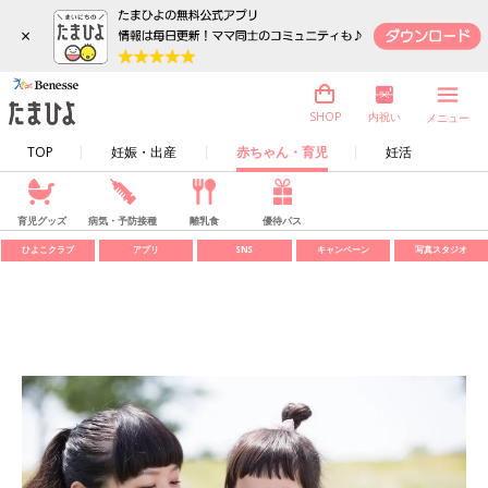
×
内祝い
SHOP
メニュー
TOP
妊娠・出産
赤ちゃん・育児
妊活
育児グッズ
病気・予防接種
離乳食
優待パス
ひよこクラブ
アプリ
SNS
キャンペーン
写真スタジオ