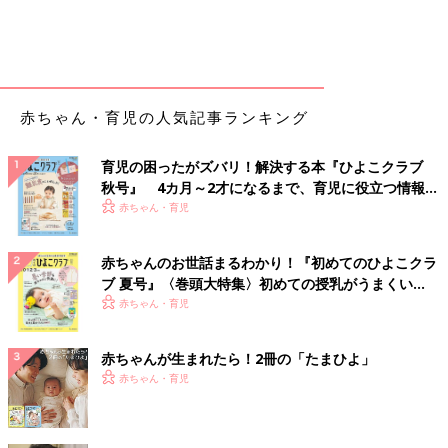
赤ちゃん・育児の人気記事ランキング
育児の困ったがズバリ！解決する本『ひよこクラブ
秋号』 4カ月～2才になるまで、育児に役立つ情報が
いっぱい！
赤ちゃん・育児
赤ちゃんのお世話まるわかり！『初めてのひよこクラ
ブ 夏号』〈巻頭大特集〉初めての授乳がうまくい
く！ おっぱい・ミルクの基本と夏のトラブル 解決テ
赤ちゃん・育児
ク
赤ちゃんが生まれたら！2冊の「たまひよ」
赤ちゃん・育児