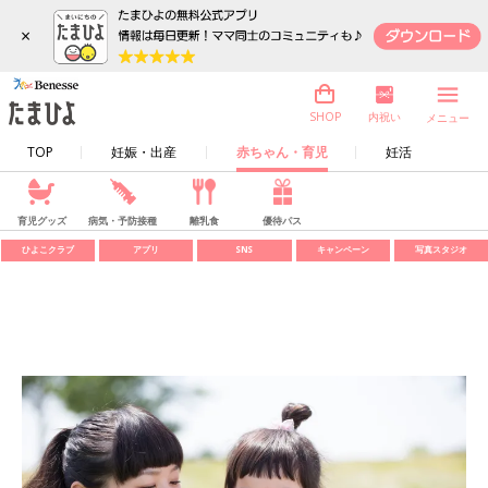
×
内祝い
SHOP
メニュー
TOP
妊娠・出産
赤ちゃん・育児
妊活
育児グッズ
病気・予防接種
離乳食
優待パス
ひよこクラブ
アプリ
SNS
キャンペーン
写真スタジオ