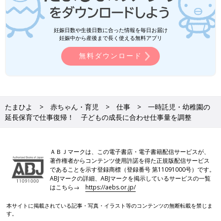
妊娠日数や生後日数に合った情報を毎日お届け
妊娠中から産後まで長く使える無料アプリ
無料ダウンロード
たまひよ
赤ちゃん・育児
仕事
一時託児・幼稚園の
延長保育で仕事復帰！ 子どもの成長に合わせ仕事量を調整
ＡＢＪマークは、この電子書店・電子書籍配信サービスが、
著作権者からコンテンツ使用許諾を得た正規版配信サービス
であることを示す登録商標（登録番号 第11091000号）です。
ABJマークの詳細、ABJマークを掲示しているサービスの一覧
はこちら→
https://aebs.or.jp/
本サイトに掲載されている記事・写真・イラスト等のコンテンツの無断転載を禁じま
す。