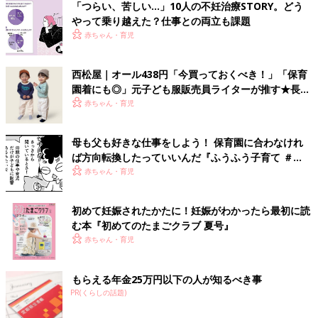
「つらい、苦しい…」10人の不妊治療STORY。どう
やって乗り越えた？仕事との両立も課題
赤ちゃん・育児
西松屋｜オール438円「今買っておくべき！」「保育
園着にも◎」元子ども服販売員ライターが推す★長袖
Tシャツ5選
赤ちゃん・育児
母も父も好きな仕事をしよう！ 保育園に合わなけれ
ば方向転換したっていいんだ『ふうふう子育て ＃
61』
赤ちゃん・育児
初めて妊娠されたかたに！妊娠がわかったら最初に読
む本『初めてのたまごクラブ 夏号』
赤ちゃん・育児
もらえる年金25万円以下の人が知るべき事
PR(くらしの話題)