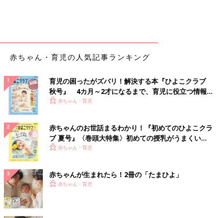
赤ちゃん・育児の人気記事ランキング
育児の困ったがズバリ！解決する本『ひよこクラブ
秋号』 4カ月～2才になるまで、育児に役立つ情報が
いっぱい！
赤ちゃん・育児
赤ちゃんのお世話まるわかり！『初めてのひよこクラ
ブ 夏号』〈巻頭大特集〉初めての授乳がうまくい
く！ おっぱい・ミルクの基本と夏のトラブル 解決テ
赤ちゃん・育児
ク
赤ちゃんが生まれたら！2冊の「たまひよ」
赤ちゃん・育児