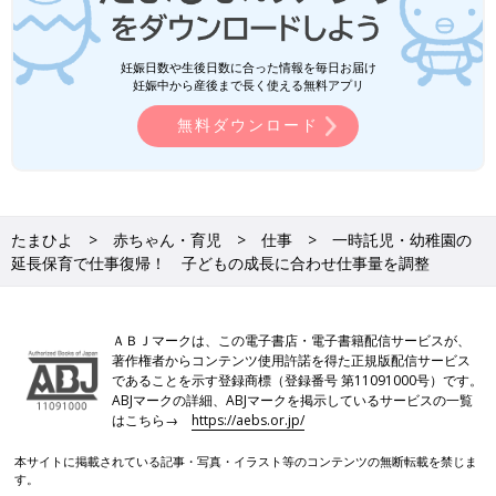
妊娠日数や生後日数に合った情報を毎日お届け
妊娠中から産後まで長く使える無料アプリ
無料ダウンロード
たまひよ
赤ちゃん・育児
仕事
一時託児・幼稚園の
延長保育で仕事復帰！ 子どもの成長に合わせ仕事量を調整
ＡＢＪマークは、この電子書店・電子書籍配信サービスが、
著作権者からコンテンツ使用許諾を得た正規版配信サービス
であることを示す登録商標（登録番号 第11091000号）です。
ABJマークの詳細、ABJマークを掲示しているサービスの一覧
はこちら→
https://aebs.or.jp/
本サイトに掲載されている記事・写真・イラスト等のコンテンツの無断転載を禁じま
す。