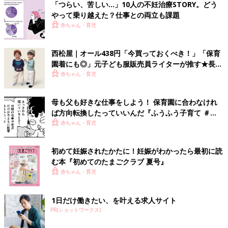
「つらい、苦しい…」10人の不妊治療STORY。どう
やって乗り越えた？仕事との両立も課題
赤ちゃん・育児
西松屋｜オール438円「今買っておくべき！」「保育
園着にも◎」元子ども服販売員ライターが推す★長袖
Tシャツ5選
赤ちゃん・育児
母も父も好きな仕事をしよう！ 保育園に合わなけれ
ば方向転換したっていいんだ『ふうふう子育て ＃
61』
赤ちゃん・育児
初めて妊娠されたかたに！妊娠がわかったら最初に読
む本『初めてのたまごクラブ 夏号』
赤ちゃん・育児
1日だけ働きたい、を叶える求人サイト
PR(ショットワークス)