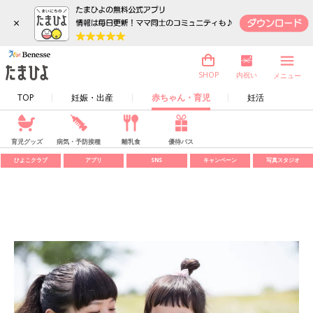
×
内祝い
SHOP
メニュー
TOP
妊娠・出産
赤ちゃん・育児
妊活
育児グッズ
病気・予防接種
離乳食
優待パス
ひよこクラブ
アプリ
SNS
キャンペーン
写真スタジオ