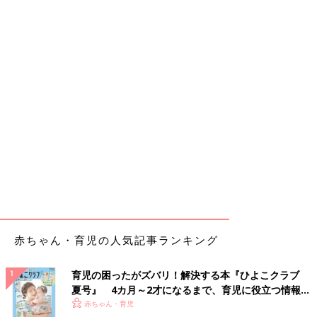
赤ちゃん・育児の人気記事ランキング
育児の困ったがズバリ！解決する本『ひよこクラブ
夏号』 4カ月～2才になるまで、育児に役立つ情報が
いっぱい！
赤ちゃん・育児