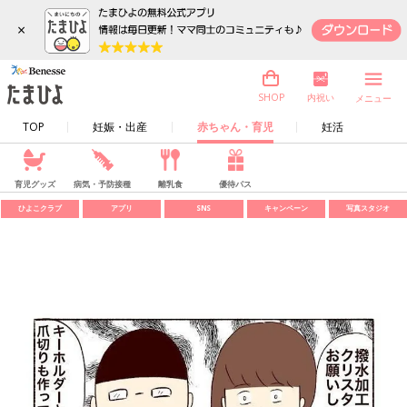
×
内祝い
SHOP
メニュー
TOP
妊娠・出産
赤ちゃん・育児
妊活
育児グッズ
病気・予防接種
離乳食
優待パス
ひよこクラブ
アプリ
SNS
キャンペーン
写真スタジオ