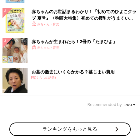
赤ちゃんのお世話まるわかり！『初めてのひよこクラ
ブ 夏号』〈巻頭大特集〉初めての授乳がうまくい
く！ おっぱい・ミルクの基本と夏のトラブル 解決テ
赤ちゃん・育児
ク
赤ちゃんが生まれたら！2冊の「たまひよ」
赤ちゃん・育児
お墓の撤去にいくらかかる？墓じまい費用
PR(くらしの話題)
Recommended by
ランキングをもっと見る