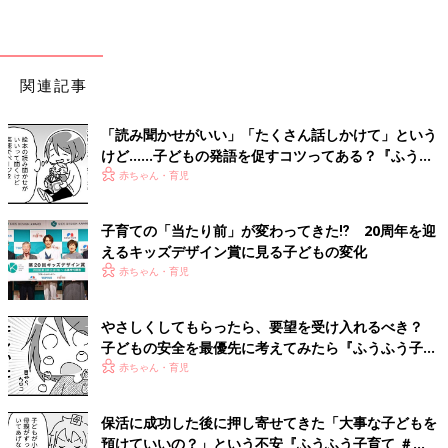
関連記事
「読み聞かせがいい」「たくさん話しかけて」という
けど……子どもの発語を促すコツってある？『ふうふ
う子育て ＃64』
赤ちゃん・育児
子育ての「当たり前」が変わってきた⁉ 20周年を迎
えるキッズデザイン賞に見る子どもの変化
赤ちゃん・育児
やさしくしてもらったら、要望を受け入れるべき？
子どもの安全を最優先に考えてみたら『ふうふう子育
て ＃59』
赤ちゃん・育児
保活に成功した後に押し寄せてきた「大事な子どもを
預けていいの？」という不安『ふうふう子育て ＃