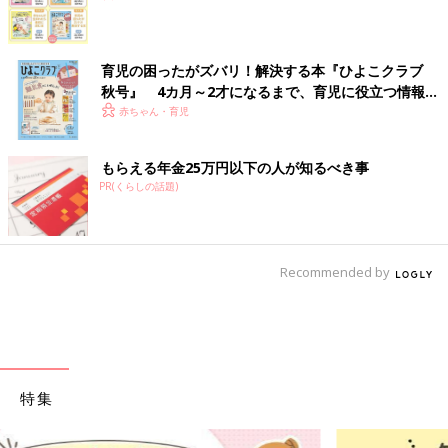
育児の困ったがズバリ！解決する本『ひよこクラブ
秋号』 4カ月～2才になるまで、育児に役立つ情報が
いっぱい！
赤ちゃん・育児
もらえる年金25万円以下の人が知るべき事
PR(くらしの話題)
Recommended by
特集