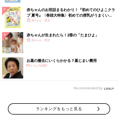
赤ちゃんのお世話まるわかり！『初めてのひよこクラ
ブ 夏号』〈巻頭大特集〉初めての授乳がうまくい
く！ おっぱい・ミルクの基本と夏のトラブル 解決テ
赤ちゃん・育児
ク
赤ちゃんが生まれたら！2冊の「たまひよ」
赤ちゃん・育児
お墓の撤去にいくらかかる？墓じまい費用
PR(くらしの話題)
Recommended by
ランキングをもっと見る