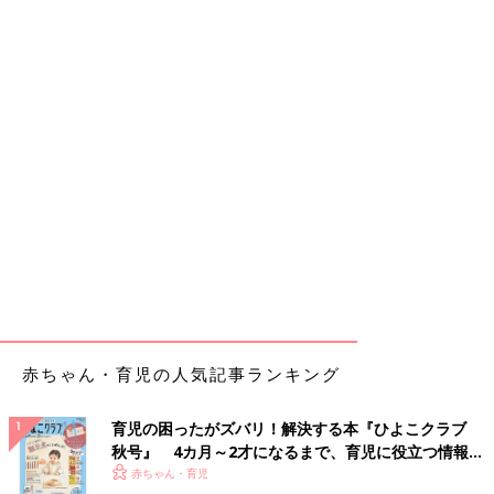
赤ちゃん・育児の人気記事ランキング
育児の困ったがズバリ！解決する本『ひよこクラブ
秋号』 4カ月～2才になるまで、育児に役立つ情報が
いっぱい！
赤ちゃん・育児