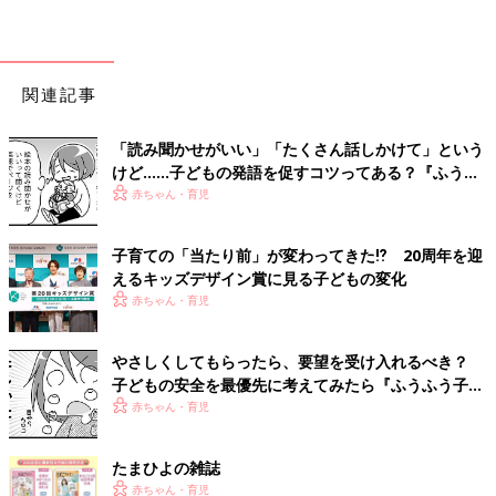
関連記事
「読み聞かせがいい」「たくさん話しかけて」という
けど……子どもの発語を促すコツってある？『ふうふ
う子育て ＃64』
赤ちゃん・育児
子育ての「当たり前」が変わってきた⁉ 20周年を迎
えるキッズデザイン賞に見る子どもの変化
赤ちゃん・育児
やさしくしてもらったら、要望を受け入れるべき？
子どもの安全を最優先に考えてみたら『ふうふう子育
て ＃59』
赤ちゃん・育児
たまひよの雑誌
赤ちゃん・育児