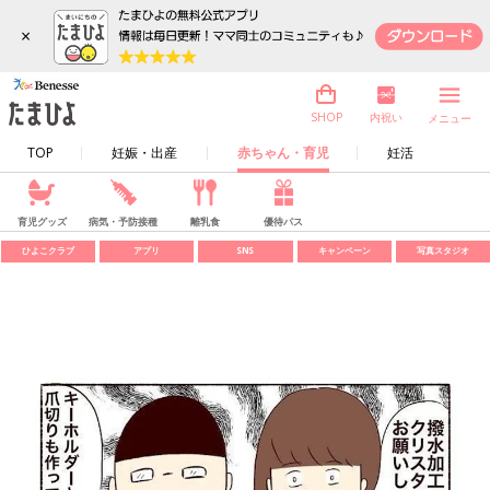
×
内祝い
SHOP
メニュー
TOP
妊娠・出産
赤ちゃん・育児
妊活
育児グッズ
病気・予防接種
離乳食
優待パス
ひよこクラブ
アプリ
SNS
キャンペーン
写真スタジオ