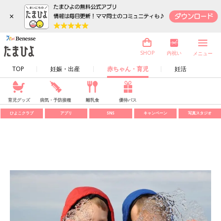
×
内祝い
SHOP
メニュー
TOP
妊娠・出産
赤ちゃん・育児
妊活
育児グッズ
病気・予防接種
離乳食
優待パス
ひよこクラブ
アプリ
SNS
キャンペーン
写真スタジオ