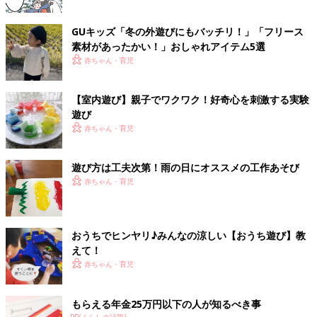
GUキッズ「冬の外遊びにもバッチリ！」「フリース
素材があったかい！」おしゃれアイテム5選
赤ちゃん・育児
【室内遊び】親子でワクワク！好奇心を刺激する実験
遊び
赤ちゃん・育児
遊び方は工夫次第！雨の日にオススメの工作あそび
赤ちゃん・育児
おうちでヒンヤリ♪みんなの涼しい【おうち遊び】教
えて！
赤ちゃん・育児
もらえる年金25万円以下の人が知るべき事
PR(くらしの話題)