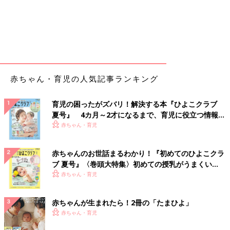
赤ちゃん・育児の人気記事ランキング
育児の困ったがズバリ！解決する本『ひよこクラブ
夏号』 4カ月～2才になるまで、育児に役立つ情報が
いっぱい！
赤ちゃん・育児
赤ちゃんのお世話まるわかり！『初めてのひよこクラ
ブ 夏号』〈巻頭大特集〉初めての授乳がうまくい
く！ おっぱい・ミルクの基本と夏のトラブル 解決テ
赤ちゃん・育児
ク
赤ちゃんが生まれたら！2冊の「たまひよ」
赤ちゃん・育児