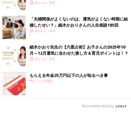
セージ
赤ちゃん・育児
「夫婦関係がよくないのは、運気がよくない時期に結
婚したせい？」細木かおりさんの人生相談185回
赤ちゃん・育児
細木かおり先生の【六星占術】お子さんの2025年10
月～12月運気に合わせた接し方＆育児ポイントは！？
赤ちゃん・育児
もらえる年金25万円以下の人が知るべき事
PR(くらしの話題)
Recommended by