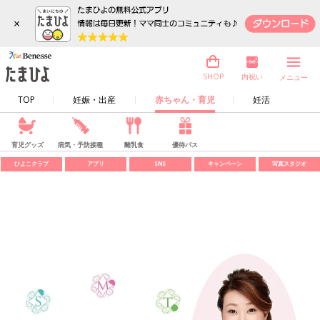
×
内祝い
SHOP
メニュー
TOP
妊娠・出産
赤ちゃん・育児
妊活
育児グッズ
病気・予防接種
離乳食
優待パス
ひよこクラブ
アプリ
SNS
キャンペーン
写真スタジオ