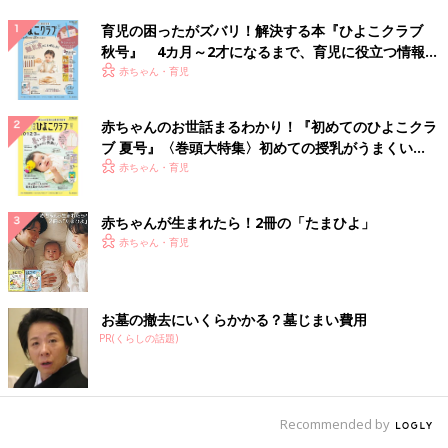
育児の困ったがズバリ！解決する本『ひよこクラブ
秋号』 4カ月～2才になるまで、育児に役立つ情報が
いっぱい！
赤ちゃん・育児
赤ちゃんのお世話まるわかり！『初めてのひよこクラ
ブ 夏号』〈巻頭大特集〉初めての授乳がうまくい
く！ おっぱい・ミルクの基本と夏のトラブル 解決テ
赤ちゃん・育児
ク
赤ちゃんが生まれたら！2冊の「たまひよ」
赤ちゃん・育児
お墓の撤去にいくらかかる？墓じまい費用
PR(くらしの話題)
Recommended by