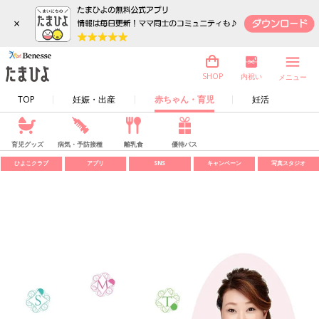
×
内祝い
SHOP
メニュー
TOP
妊娠・出産
赤ちゃん・育児
妊活
育児グッズ
病気・予防接種
離乳食
優待パス
ひよこクラブ
アプリ
SNS
キャンペーン
写真スタジオ