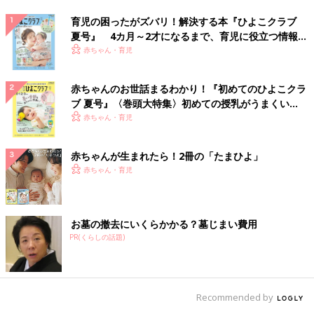
育児の困ったがズバリ！解決する本『ひよこクラブ
夏号』 4カ月～2才になるまで、育児に役立つ情報が
いっぱい！
赤ちゃん・育児
赤ちゃんのお世話まるわかり！『初めてのひよこクラ
ブ 夏号』〈巻頭大特集〉初めての授乳がうまくい
く！ おっぱい・ミルクの基本と夏のトラブル 解決テ
赤ちゃん・育児
ク
赤ちゃんが生まれたら！2冊の「たまひよ」
赤ちゃん・育児
お墓の撤去にいくらかかる？墓じまい費用
PR(くらしの話題)
Recommended by