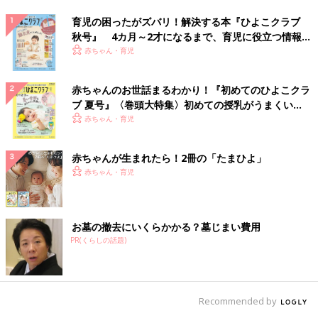
育児の困ったがズバリ！解決する本『ひよこクラブ
秋号』 4カ月～2才になるまで、育児に役立つ情報が
いっぱい！
赤ちゃん・育児
赤ちゃんのお世話まるわかり！『初めてのひよこクラ
ブ 夏号』〈巻頭大特集〉初めての授乳がうまくい
く！ おっぱい・ミルクの基本と夏のトラブル 解決テ
赤ちゃん・育児
ク
赤ちゃんが生まれたら！2冊の「たまひよ」
赤ちゃん・育児
お墓の撤去にいくらかかる？墓じまい費用
PR(くらしの話題)
Recommended by