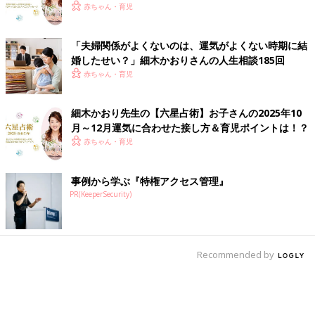
セージ
赤ちゃん・育児
「夫婦関係がよくないのは、運気がよくない時期に結
婚したせい？」細木かおりさんの人生相談185回
赤ちゃん・育児
細木かおり先生の【六星占術】お子さんの2025年10
月～12月運気に合わせた接し方＆育児ポイントは！？
赤ちゃん・育児
事例から学ぶ『特権アクセス管理』
PR(KeeperSecurity)
Recommended by