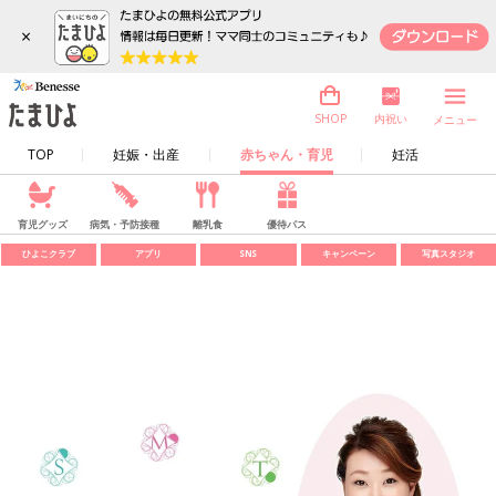
×
内祝い
SHOP
メニュー
TOP
妊娠・出産
赤ちゃん・育児
妊活
育児グッズ
病気・予防接種
離乳食
優待パス
ひよこクラブ
アプリ
SNS
キャンペーン
写真スタジオ