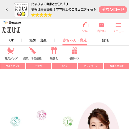
×
内祝い
SHOP
メニュー
TOP
妊娠・出産
赤ちゃん・育児
妊活
育児グッズ
病気・予防接種
離乳食
優待パス
ひよこクラブ
アプリ
SNS
キャンペーン
写真スタジオ