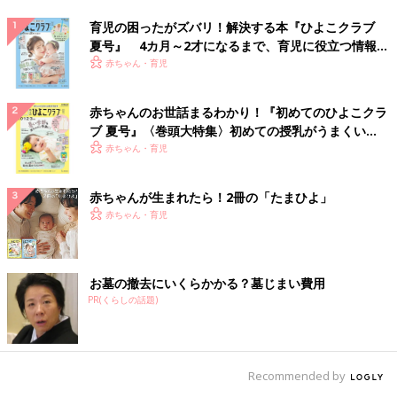
育児の困ったがズバリ！解決する本『ひよこクラブ
夏号』 4カ月～2才になるまで、育児に役立つ情報が
いっぱい！
赤ちゃん・育児
赤ちゃんのお世話まるわかり！『初めてのひよこクラ
ブ 夏号』〈巻頭大特集〉初めての授乳がうまくい
く！ おっぱい・ミルクの基本と夏のトラブル 解決テ
赤ちゃん・育児
ク
赤ちゃんが生まれたら！2冊の「たまひよ」
赤ちゃん・育児
お墓の撤去にいくらかかる？墓じまい費用
PR(くらしの話題)
Recommended by