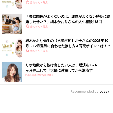
セージ
赤ちゃん・育児
「夫婦関係がよくないのは、運気がよくない時期に結
婚したせい？」細木かおりさんの人生相談185回
赤ちゃん・育児
細木かおり先生の【六星占術】お子さんの2025年10
月～12月運気に合わせた接し方＆育児ポイントは！？
赤ちゃん・育児
リボ地獄から抜け出したい人は、返済を3～6
ヶ月停止して『大幅に減額してから返済す...
PR(渋谷法務総合事務所)
Recommended by