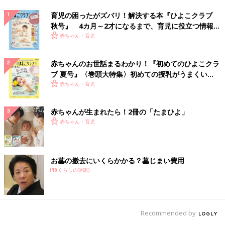
育児の困ったがズバリ！解決する本『ひよこクラブ
秋号』 4カ月～2才になるまで、育児に役立つ情報が
いっぱい！
赤ちゃん・育児
赤ちゃんのお世話まるわかり！『初めてのひよこクラ
ブ 夏号』〈巻頭大特集〉初めての授乳がうまくい
く！ おっぱい・ミルクの基本と夏のトラブル 解決テ
赤ちゃん・育児
ク
赤ちゃんが生まれたら！2冊の「たまひよ」
赤ちゃん・育児
お墓の撤去にいくらかかる？墓じまい費用
PR(くらしの話題)
Recommended by