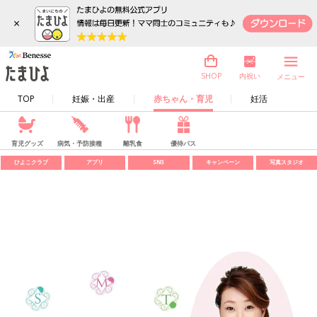
×
内祝い
SHOP
メニュー
TOP
妊娠・出産
赤ちゃん・育児
妊活
育児グッズ
病気・予防接種
離乳食
優待パス
ひよこクラブ
アプリ
SNS
キャンペーン
写真スタジオ