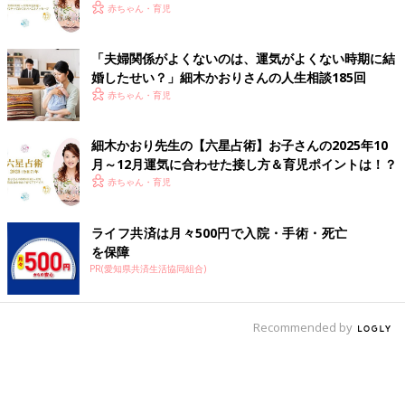
セージ
赤ちゃん・育児
「夫婦関係がよくないのは、運気がよくない時期に結
婚したせい？」細木かおりさんの人生相談185回
赤ちゃん・育児
細木かおり先生の【六星占術】お子さんの2025年10
月～12月運気に合わせた接し方＆育児ポイントは！？
赤ちゃん・育児
ライフ共済は月々500円で入院・手術・死亡
を保障
PR(愛知県共済生活協同組合)
Recommended by