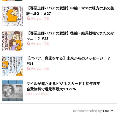
【専業主婦ババアの就活】中編・ママの味方のあの施
設へGO！ #27
赤ちゃん・育児
【専業主婦ババアの就活】後編・結局就職できたのか
ッ…！？ #28
赤ちゃん・育児
【ババア、育児をする】未来からのメッセージ！？
#31
赤ちゃん・育児
マイルが超たまるビジネスカード！初年度年
会費無料で還元率最大1.125%
PR(クレディセゾン)
Recommended by