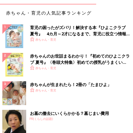
赤ちゃん・育児の人気記事ランキング
育児の困ったがズバリ！解決する本『ひよこクラブ
夏号』 4カ月～2才になるまで、育児に役立つ情報が
いっぱい！
赤ちゃん・育児
赤ちゃんのお世話まるわかり！『初めてのひよこクラ
ブ 夏号』〈巻頭大特集〉初めての授乳がうまくい
く！ おっぱい・ミルクの基本と夏のトラブル 解決テ
赤ちゃん・育児
ク
赤ちゃんが生まれたら！2冊の「たまひよ」
赤ちゃん・育児
お墓の撤去にいくらかかる？墓じまい費用
PR(くらしの話題)