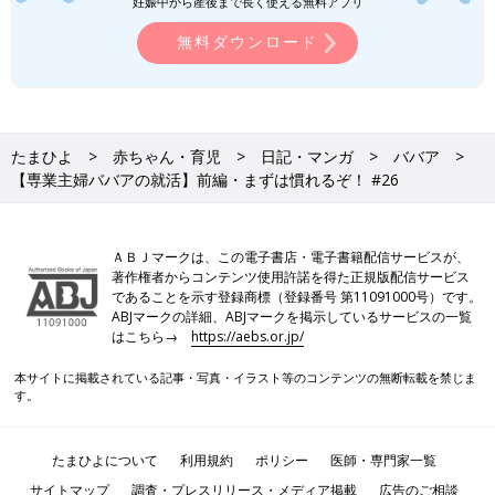
妊娠中から産後まで長く使える無料アプリ
無料ダウンロード
たまひよ
赤ちゃん・育児
日記・マンガ
ババア
【専業主婦ババアの就活】前編・まずは慣れるぞ！ #26
ＡＢＪマークは、この電子書店・電子書籍配信サービスが、
著作権者からコンテンツ使用許諾を得た正規版配信サービス
であることを示す登録商標（登録番号 第11091000号）です。
ABJマークの詳細、ABJマークを掲示しているサービスの一覧
はこちら→
https://aebs.or.jp/
本サイトに掲載されている記事・写真・イラスト等のコンテンツの無断転載を禁じま
す。
たまひよについて
利用規約
ポリシー
医師・専門家一覧
サイトマップ
調査・プレスリリース・メディア掲載
広告のご相談