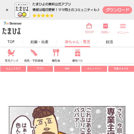
×
内祝い
SHOP
メニュー
TOP
妊娠・出産
赤ちゃん・育児
妊活
育児グッズ
病気・予防接種
離乳食
優待パス
ひよこクラブ
アプリ
SNS
キャンペーン
写真スタジオ