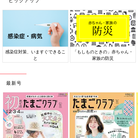
ピックアップ
きるこ
「もしものときの」赤ちゃん・
日本外来小児科学会リーフ
家族の防災
ト検討会
最新号