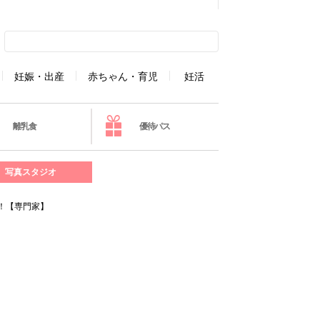
妊娠・出産
赤ちゃん・育児
妊活
離乳食
優待パス
写真スタジオ
！【専門家】