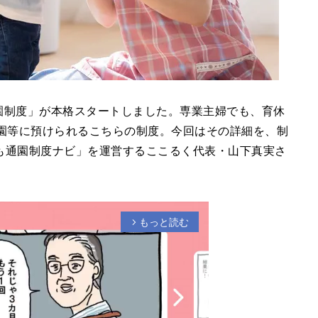
通園制度」が本格スタートしました。専業主婦でも、育休
園等に預けられるこちらの制度。今回はその詳細を、制
も通園制度ナビ」を運営するここるく代表・山下真実さ
もっと読む
arrow_forward_ios