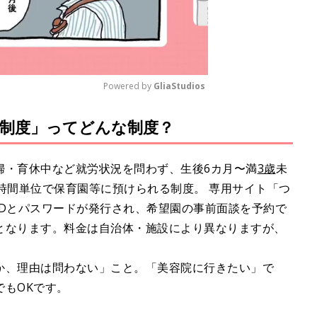
Powered by 
GliaStudios
制度」ってどんな制度？
M
u
t
婦・育休中など就労状況を問わず、生後6カ月〜満
3歳
未
e
時間単位で保育園等に預けられる制度。 専用サイト「つ
IDとパスワードが発行され、希望園の事前面談を予約で
となります。料金は自治体・施設により異なりますが、
か、理由は問わない」こと。「美容院に行きたい」で
もOKです。