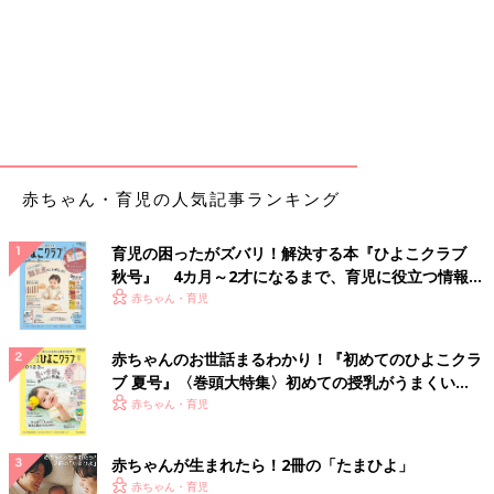
赤ちゃん・育児の人気記事ランキング
育児の困ったがズバリ！解決する本『ひよこクラブ
秋号』 4カ月～2才になるまで、育児に役立つ情報が
いっぱい！
赤ちゃん・育児
赤ちゃんのお世話まるわかり！『初めてのひよこクラ
ブ 夏号』〈巻頭大特集〉初めての授乳がうまくい
く！ おっぱい・ミルクの基本と夏のトラブル 解決テ
赤ちゃん・育児
ク
赤ちゃんが生まれたら！2冊の「たまひよ」
赤ちゃん・育児