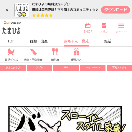
×
内祝い
SHOP
メニュー
TOP
妊娠・出産
赤ちゃん・育児
妊活
育児グッズ
病気・予防接種
離乳食
優待パス
ひよこクラブ
アプリ
SNS
キャンペーン
写真スタジオ