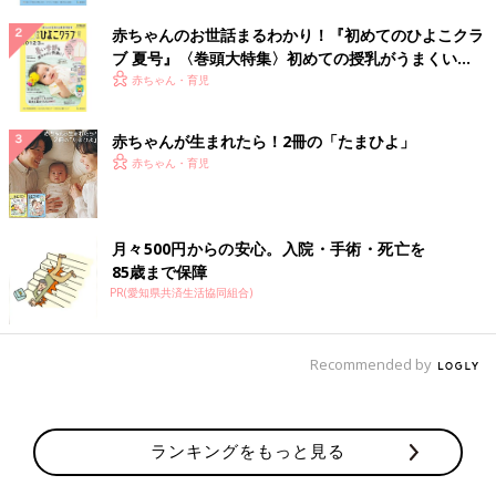
赤ちゃんのお世話まるわかり！『初めてのひよこクラ
ブ 夏号』〈巻頭大特集〉初めての授乳がうまくい
く！ おっぱい・ミルクの基本と夏のトラブル 解決テ
赤ちゃん・育児
ク
赤ちゃんが生まれたら！2冊の「たまひよ」
赤ちゃん・育児
月々500円からの安心。入院・手術・死亡を
85歳まで保障
PR(愛知県共済生活協同組合)
Recommended by
ランキングをもっと見る