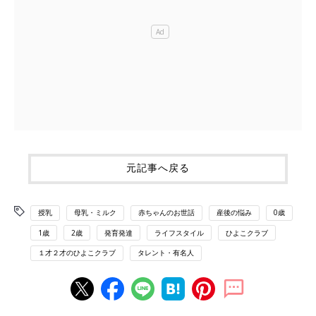
元記事へ戻る
授乳
母乳・ミルク
赤ちゃんのお世話
産後の悩み
0歳
1歳
2歳
発育発達
ライフスタイル
ひよこクラブ
１才２才のひよこクラブ
タレント・有名人