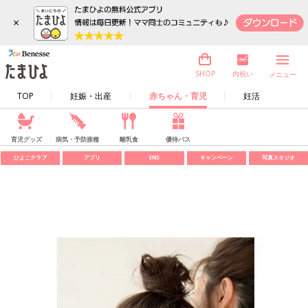
×
内祝い
SHOP
メニュー
TOP
妊娠・出産
赤ちゃん・育児
妊活
育児グッズ
病気・予防接種
離乳食
優待パス
ひよこクラブ
アプリ
SNS
キャンペーン
写真スタジオ