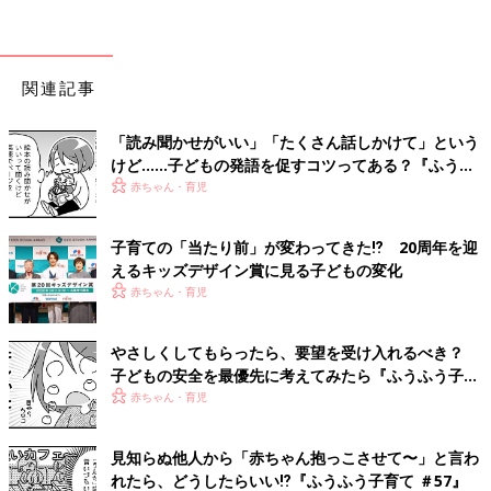
関連記事
「読み聞かせがいい」「たくさん話しかけて」という
けど……子どもの発語を促すコツってある？『ふうふ
う子育て ＃64』
赤ちゃん・育児
子育ての「当たり前」が変わってきた⁉ 20周年を迎
えるキッズデザイン賞に見る子どもの変化
赤ちゃん・育児
やさしくしてもらったら、要望を受け入れるべき？
子どもの安全を最優先に考えてみたら『ふうふう子育
て ＃59』
赤ちゃん・育児
見知らぬ他人から「赤ちゃん抱っこさせて〜」と言わ
れたら、どうしたらいい⁉︎『ふうふう子育て ＃57』