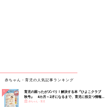
赤ちゃん・育児の人気記事ランキング
育児の困ったがズバリ！解決する本『ひよこクラブ
秋号』 4カ月～2才になるまで、育児に役立つ情報が
いっぱい！
赤ちゃん・育児