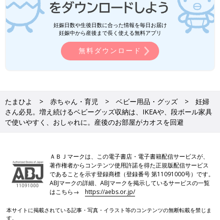
妊娠日数や生後日数に合った情報を毎日お届け
妊娠中から産後まで長く使える無料アプリ
無料ダウンロード
たまひよ
赤ちゃん・育児
ベビー用品・グッズ
妊婦
さん必見。増え続けるベビーグッズ収納は、IKEAや、段ボール家具
で使いやすく、おしゃれに。産後のお部屋がカオスを回避
ＡＢＪマークは、この電子書店・電子書籍配信サービスが、
著作権者からコンテンツ使用許諾を得た正規版配信サービス
であることを示す登録商標（登録番号 第11091000号）です。
ABJマークの詳細、ABJマークを掲示しているサービスの一覧
はこちら→
https://aebs.or.jp/
本サイトに掲載されている記事・写真・イラスト等のコンテンツの無断転載を禁じま
す。