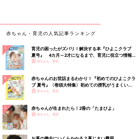
赤ちゃん・育児の人気記事ランキング
育児の困ったがズバリ！解決する本『ひよこクラブ
夏号』 4カ月～2才になるまで、育児に役立つ情報が
いっぱい！
赤ちゃん・育児
赤ちゃんのお世話まるわかり！『初めてのひよこクラ
ブ 夏号』〈巻頭大特集〉初めての授乳がうまくい
く！ おっぱい・ミルクの基本と夏のトラブル 解決テ
赤ちゃん・育児
ク
赤ちゃんが生まれたら！2冊の「たまひよ」
赤ちゃん・育児
お墓の撤去にいくらかかる？墓じまい費用