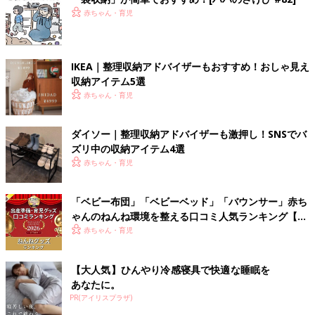
赤ちゃん・育児
IKEA｜整理収納アドバイザーもおすすめ！おしゃ見え
収納アイテム5選
赤ちゃん・育児
ダイソー｜整理収納アドバイザーも激押し！SNSでバ
ズリ中の収納アイテム4選
赤ちゃん・育児
「ベビー布団」「ベビーベッド」「バウンサー」赤ち
ゃんのねんね環境を整える口コミ人気ランキング【た
まひよ 赤ちゃんグッズ大賞2026】
赤ちゃん・育児
【大人気】ひんやり冷感寝具で快適な睡眠を
あなたに。
PR(アイリスプラザ)