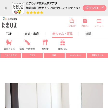
×
内祝い
SHOP
メニュー
TOP
妊娠・出産
赤ちゃん・育児
妊活
育児グッズ
病気・予防接種
離乳食
優待パス
ひよこクラブ
アプリ
SNS
キャンペーン
写真スタジオ