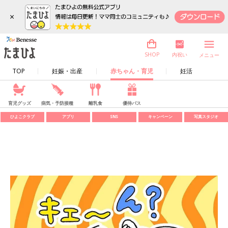
×
内祝い
SHOP
メニュー
TOP
妊娠・出産
赤ちゃん・育児
妊活
育児グッズ
病気・予防接種
離乳食
優待パス
ひよこクラブ
アプリ
SNS
キャンペーン
写真スタジオ