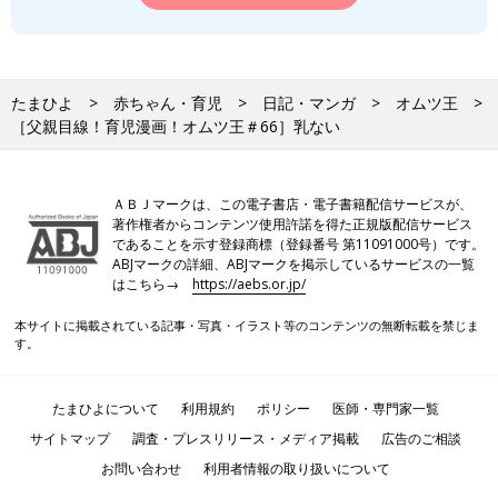
たまひよ
赤ちゃん・育児
日記・マンガ
オムツ王
［父親目線！育児漫画！オムツ王＃66］乳ない
ＡＢＪマークは、この電子書店・電子書籍配信サービスが、
著作権者からコンテンツ使用許諾を得た正規版配信サービス
であることを示す登録商標（登録番号 第11091000号）です。
ABJマークの詳細、ABJマークを掲示しているサービスの一覧
はこちら→
https://aebs.or.jp/
本サイトに掲載されている記事・写真・イラスト等のコンテンツの無断転載を禁じま
す。
たまひよについて
利用規約
ポリシー
医師・専門家一覧
サイトマップ
調査・プレスリリース・メディア掲載
広告のご相談
お問い合わせ
利用者情報の取り扱いについて