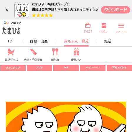
×
内祝い
SHOP
メニュー
TOP
妊娠・出産
赤ちゃん・育児
妊活
育児グッズ
病気・予防接種
離乳食
優待パス
ひよこクラブ
アプリ
SNS
キャンペーン
写真スタジオ