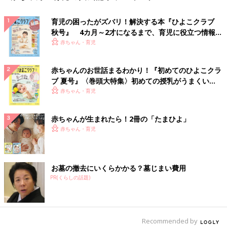
育児の困ったがズバリ！解決する本『ひよこクラブ
秋号』 4カ月～2才になるまで、育児に役立つ情報が
いっぱい！
赤ちゃん・育児
赤ちゃんのお世話まるわかり！『初めてのひよこクラ
ブ 夏号』〈巻頭大特集〉初めての授乳がうまくい
く！ おっぱい・ミルクの基本と夏のトラブル 解決テ
赤ちゃん・育児
ク
赤ちゃんが生まれたら！2冊の「たまひよ」
赤ちゃん・育児
お墓の撤去にいくらかかる？墓じまい費用
PR(くらしの話題)
Recommended by