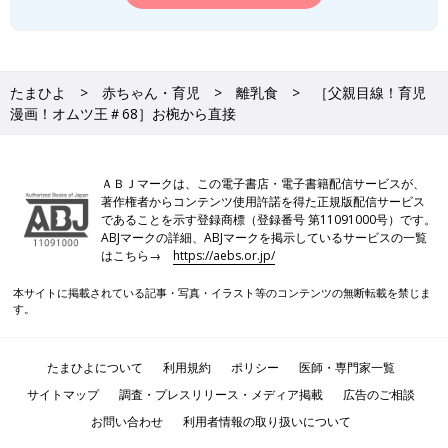
たまひよ
赤ちゃん・育児
離乳食
［父親目線！育児
漫画！オムツ王＃68］お椀から直接
ＡＢＪマークは、この電子書店・電子書籍配信サービスが、
著作権者からコンテンツ使用許諾を得た正規版配信サービス
であることを示す登録商標（登録番号 第11091000号）です。
ABJマークの詳細、ABJマークを掲示しているサービスの一覧
はこちら→
https://aebs.or.jp/
本サイトに掲載されている記事・写真・イラスト等のコンテンツの無断転載を禁じま
す。
たまひよについて
利用規約
ポリシー
医師・専門家一覧
サイトマップ
調査・プレスリリース・メディア掲載
広告のご相談
お問い合わせ
利用者情報の取り扱いについて