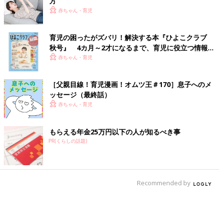
方
赤ちゃん・育児
育児の困ったがズバリ！解決する本『ひよこクラブ
秋号』 4カ月～2才になるまで、育児に役立つ情報が
いっぱい！
赤ちゃん・育児
［父親目線！育児漫画！オムツ王＃170］息子へのメ
ッセージ（最終話）
赤ちゃん・育児
もらえる年金25万円以下の人が知るべき事
PR(くらしの話題)
Recommended by