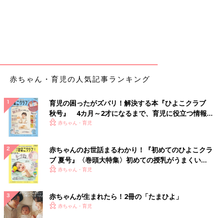
赤ちゃん・育児の人気記事ランキング
育児の困ったがズバリ！解決する本『ひよこクラブ
秋号』 4カ月～2才になるまで、育児に役立つ情報が
いっぱい！
赤ちゃん・育児
赤ちゃんのお世話まるわかり！『初めてのひよこクラ
ブ 夏号』〈巻頭大特集〉初めての授乳がうまくい
く！ おっぱい・ミルクの基本と夏のトラブル 解決テ
赤ちゃん・育児
ク
赤ちゃんが生まれたら！2冊の「たまひよ」
赤ちゃん・育児