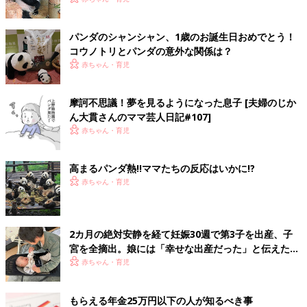
パンダのシャンシャン、1歳のお誕生日おめでとう！
コウノトリとパンダの意外な関係は？
赤ちゃん・育児
摩訶不思議！夢を見るようになった息子 [夫婦のじか
ん大貫さんのママ芸人日記#107]
赤ちゃん・育児
高まるパンダ熱!!ママたちの反応はいかに!?
赤ちゃん・育児
2カ月の絶対安静を経て妊娠30週で第3子を出産、子
宮を全摘出。娘には「幸せな出産だった」と伝えたい
【極低出生体重児】
赤ちゃん・育児
もらえる年金25万円以下の人が知るべき事