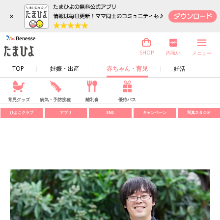
×
内祝い
SHOP
メニュー
TOP
妊娠・出産
赤ちゃん・育児
妊活
育児グッズ
病気・予防接種
離乳食
優待パス
ひよこクラブ
アプリ
SNS
キャンペーン
写真スタジオ