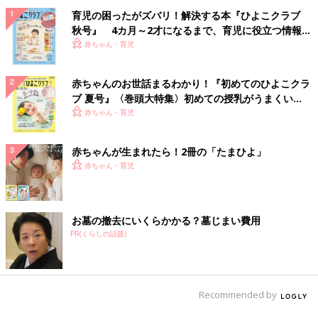
育児の困ったがズバリ！解決する本『ひよこクラブ
秋号』 4カ月～2才になるまで、育児に役立つ情報が
いっぱい！
赤ちゃん・育児
赤ちゃんのお世話まるわかり！『初めてのひよこクラ
ブ 夏号』〈巻頭大特集〉初めての授乳がうまくい
く！ おっぱい・ミルクの基本と夏のトラブル 解決テ
赤ちゃん・育児
ク
赤ちゃんが生まれたら！2冊の「たまひよ」
赤ちゃん・育児
お墓の撤去にいくらかかる？墓じまい費用
PR(くらしの話題)
Recommended by