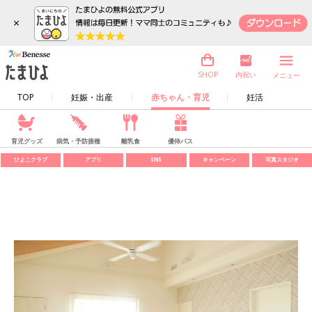
×
内祝い
SHOP
メニュー
TOP
妊娠・出産
赤ちゃん・育児
妊活
育児グッズ
病気・予防接種
離乳食
優待パス
ひよこクラブ
アプリ
SNS
キャンペーン
写真スタジオ