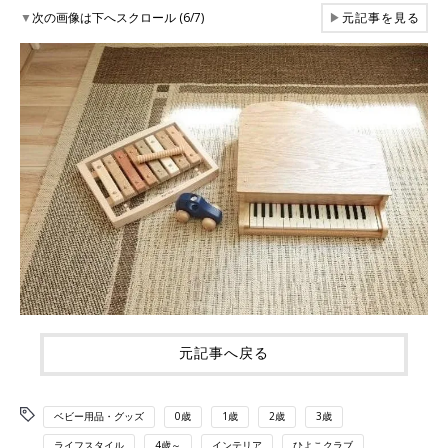
▼
次の画像は下へスクロール (6/7)
▶
元記事を見る
元記事へ戻る
ベビー用品・グッズ
0歳
1歳
2歳
3歳
ライフスタイル
4歳～
インテリア
ひよこクラブ