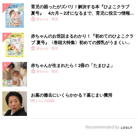
育児の困ったがズバリ！解決する本『ひよこクラブ
夏号』 4カ月～2才になるまで、育児に役立つ情報が
いっぱい！
赤ちゃん・育児
赤ちゃんのお世話まるわかり！『初めてのひよこクラ
ブ 夏号』〈巻頭大特集〉初めての授乳がうまくい
く！ おっぱい・ミルクの基本と夏のトラブル 解決テ
赤ちゃん・育児
ク
赤ちゃんが生まれたら！2冊の「たまひよ」
赤ちゃん・育児
お墓の撤去にいくらかかる？墓じまい費用
PR(くらしの話題)
Recommended by