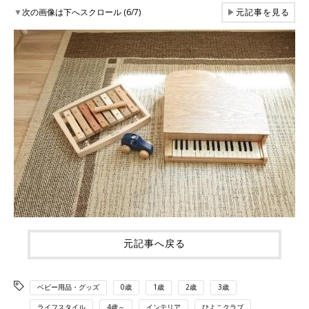
▼
次の画像は下へスクロール (6/7)
▶
元記事を見る
元記事へ戻る
ベビー用品・グッズ
0歳
1歳
2歳
3歳
ライフスタイル
4歳～
インテリア
ひよこクラブ