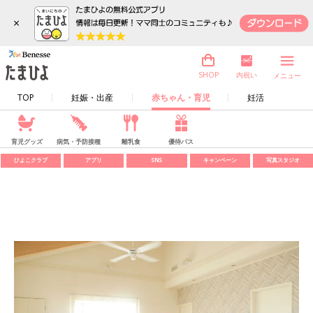
×
内祝い
SHOP
メニュー
TOP
妊娠・出産
赤ちゃん・育児
妊活
育児グッズ
病気・予防接種
離乳食
優待パス
ひよこクラブ
アプリ
SNS
キャンペーン
写真スタジオ