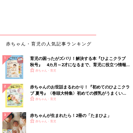
赤ちゃん・育児の人気記事ランキング
育児の困ったがズバリ！解決する本『ひよこクラブ
秋号』 4カ月～2才になるまで、育児に役立つ情報が
いっぱい！
赤ちゃん・育児
赤ちゃんのお世話まるわかり！『初めてのひよこクラ
ブ 夏号』〈巻頭大特集〉初めての授乳がうまくい
く！ おっぱい・ミルクの基本と夏のトラブル 解決テ
赤ちゃん・育児
ク
赤ちゃんが生まれたら！2冊の「たまひよ」
赤ちゃん・育児