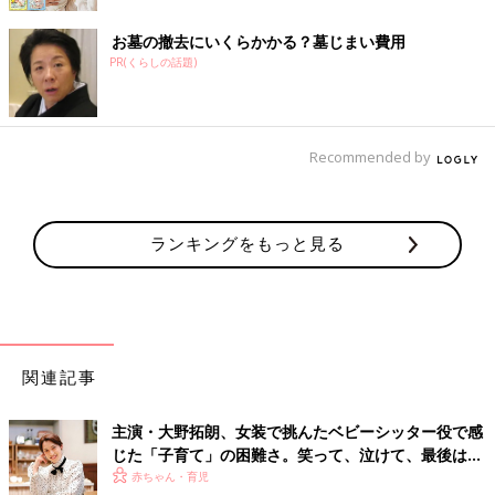
お墓の撤去にいくらかかる？墓じまい費用
PR(くらしの話題)
Recommended by
ランキングをもっと見る
関連記事
主演・大野拓朗、女装で挑んたベビーシッター役で感
じた「子育て」の困難さ。笑って、泣けて、最後は元
気が出る！ 話題のドラマ「ベビーシッター・ギ
赤ちゃん・育児