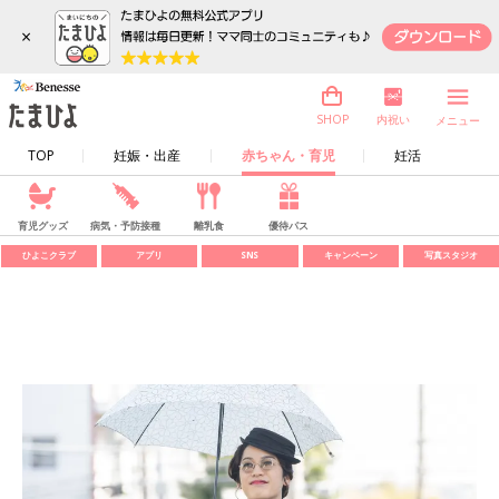
×
内祝い
SHOP
メニュー
TOP
妊娠・出産
赤ちゃん・育児
妊活
育児グッズ
病気・予防接種
離乳食
優待パス
ひよこクラブ
アプリ
SNS
キャンペーン
写真スタジオ