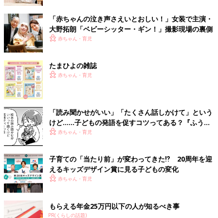
ン！」
「赤ちゃんの泣き声さえいとおしい！」女装で主演・
大野拓朗「ベビーシッター・ギン！」撮影現場の裏側
赤ちゃん・育児
たまひよの雑誌
赤ちゃん・育児
「読み聞かせがいい」「たくさん話しかけて」という
けど……子どもの発語を促すコツってある？『ふうふ
う子育て ＃64』
赤ちゃん・育児
子育ての「当たり前」が変わってきた⁉ 20周年を迎
えるキッズデザイン賞に見る子どもの変化
赤ちゃん・育児
もらえる年金25万円以下の人が知るべき事
PR(くらしの話題)