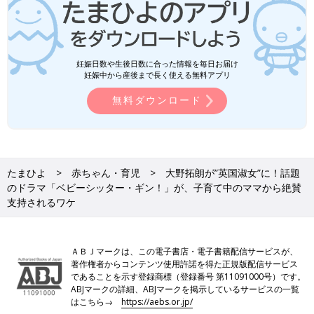
妊娠日数や生後日数に合った情報を毎日お届け
妊娠中から産後まで長く使える無料アプリ
無料ダウンロード
たまひよ
赤ちゃん・育児
大野拓朗が”英国淑女”に！話題
のドラマ「ベビーシッター・ギン！」が、子育て中のママから絶賛
支持されるワケ
ＡＢＪマークは、この電子書店・電子書籍配信サービスが、
著作権者からコンテンツ使用許諾を得た正規版配信サービス
であることを示す登録商標（登録番号 第11091000号）です。
ABJマークの詳細、ABJマークを掲示しているサービスの一覧
はこちら→
https://aebs.or.jp/