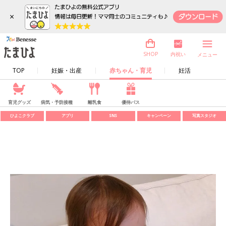
×
内祝い
SHOP
メニュー
TOP
妊娠・出産
赤ちゃん・育児
妊活
育児グッズ
病気・予防接種
離乳食
優待パス
ひよこクラブ
アプリ
SNS
キャンペーン
写真スタジオ