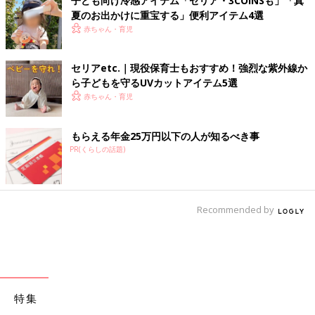
子ども向け冷感アイテム「セリア・3COINSも」「真
夏のお出かけに重宝する」便利アイテム4選
赤ちゃん・育児
セリアetc.｜現役保育士もおすすめ！強烈な紫外線か
ら子どもを守るUVカットアイテム5選
赤ちゃん・育児
もらえる年金25万円以下の人が知るべき事
PR(くらしの話題)
Recommended by
特集