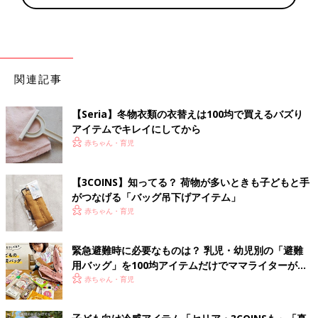
関連記事
【Seria】冬物衣類の衣替えは100均で買えるバズり
アイテムでキレイにしてから
赤ちゃん・育児
【3COINS】知ってる？ 荷物が多いときも子どもと手
がつなげる「バッグ吊下げアイテム」
赤ちゃん・育児
緊急避難時に必要なものは？ 乳児・幼児別の「避難
用バッグ」を100均アイテムだけでママライターがつ
くってみた！
赤ちゃん・育児