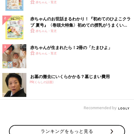
いっぱい！
赤ちゃん・育児
赤ちゃんのお世話まるわかり！『初めてのひよこクラ
ブ 夏号』〈巻頭大特集〉初めての授乳がうまくい
く！ おっぱい・ミルクの基本と夏のトラブル 解決テ
赤ちゃん・育児
ク
赤ちゃんが生まれたら！2冊の「たまひよ」
赤ちゃん・育児
お墓の撤去にいくらかかる？墓じまい費用
PR(くらしの話題)
Recommended by
ランキングをもっと見る