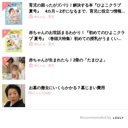
育児の困ったがズバリ！解決する本『ひよこクラブ
夏号』 4カ月～2才になるまで、育児に役立つ情報が
いっぱい！
赤ちゃん・育児
赤ちゃんのお世話まるわかり！『初めてのひよこクラ
ブ 夏号』〈巻頭大特集〉初めての授乳がうまくい
く！ おっぱい・ミルクの基本と夏のトラブル 解決テ
赤ちゃん・育児
ク
赤ちゃんが生まれたら！2冊の「たまひよ」
赤ちゃん・育児
お墓の撤去にいくらかかる？墓じまい費用
PR(くらしの話題)
Recommended by