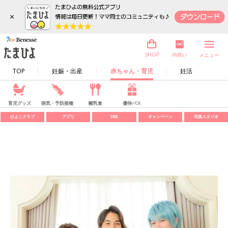
×
内祝い
SHOP
メニュー
TOP
妊娠・出産
赤ちゃん・育児
妊活
育児グッズ
病気・予防接種
離乳食
優待パス
ひよこクラブ
アプリ
SNS
キャンペーン
写真スタジオ