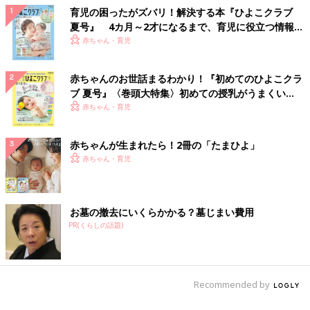
育児の困ったがズバリ！解決する本『ひよこクラブ
夏号』 4カ月～2才になるまで、育児に役立つ情報が
いっぱい！
赤ちゃん・育児
赤ちゃんのお世話まるわかり！『初めてのひよこクラ
ブ 夏号』〈巻頭大特集〉初めての授乳がうまくい
く！ おっぱい・ミルクの基本と夏のトラブル 解決テ
赤ちゃん・育児
ク
赤ちゃんが生まれたら！2冊の「たまひよ」
赤ちゃん・育児
お墓の撤去にいくらかかる？墓じまい費用
PR(くらしの話題)
Recommended by