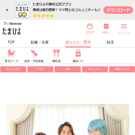
×
内祝い
SHOP
メニュー
TOP
妊娠・出産
赤ちゃん・育児
妊活
育児グッズ
病気・予防接種
離乳食
優待パス
ひよこクラブ
アプリ
SNS
キャンペーン
写真スタジオ