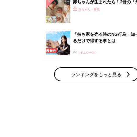
赤ちゃん・育児の人気テーマ
育児日記・マンガ
出産・育児あるあるをマンガで楽しもう
赤ちゃんの病気
赤ちゃんの病気や事故・ケガ、ホームケア
いてまとめました