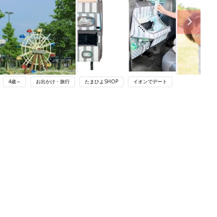
4歳～
お出かけ・旅行
たまひよSHOP
イオンでデート
ング
関連記事
本
ダイソー「子連れドライブにマス
2才
ト！」「こんな使い方があるとは！」
赤ちゃん・育児
いっ
車内用コスパ最強アイテム4選