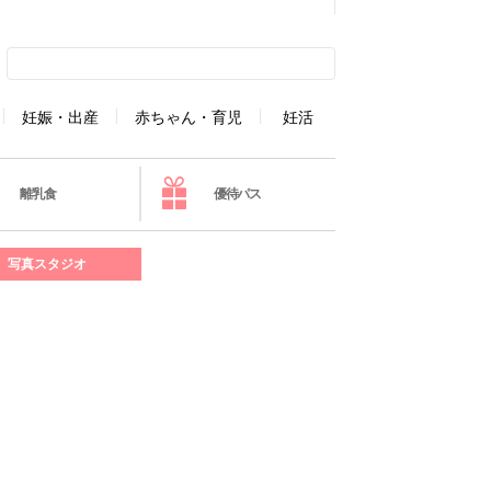
妊娠・出産
赤ちゃん・育児
妊活
離乳食
優待パス
写真スタジオ