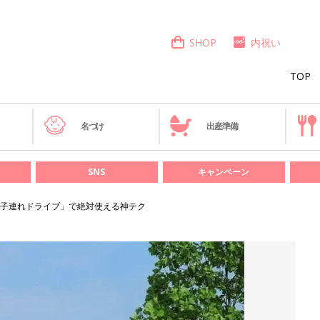
SHOP
内祝い
TOP
き
名づけ
出産準備
SNS
キャンペーン
子連れドライブ」で絶対使える神テク