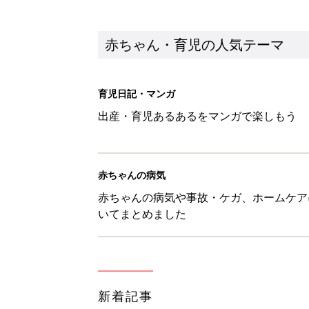
新着記事
【漫画】娘も夫も私もハッピー
うふう子育て ＃92』
赤ちゃん・育児
「抱っこ紐」は何kgで卒業？赤
赤ちゃん・育児
8月9日生まれはこんな人 365
赤ちゃん・育児
生後5カ月での右目摘出手術、そ