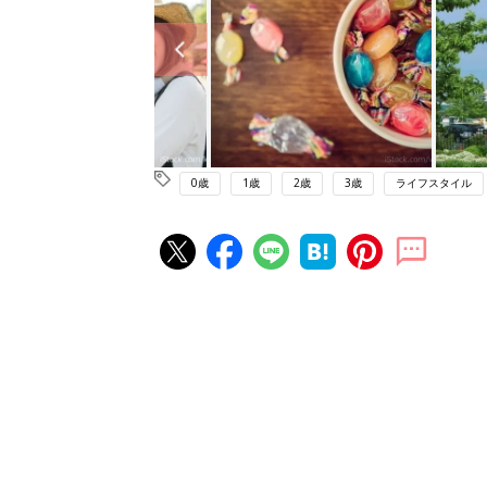
0歳
1歳
2歳
3歳
ライフスタイル
赤ちゃん・育児の人気記事ランキ
育児の困ったがズバリ！解決する
『ひよこクラブ 秋号』 4カ月～
赤ちゃん・育児
になるまで、育児に役立つ情報が
ぱい！