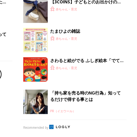
PR（イエウール）
Recommended by
離乳食はいつから？進め方は？「たまひよ きほんの離
乳食」
授乳の悩みや初めての離乳食作りに役立つ
子育てとお金
につ
妊娠・出産・育児にかかる費用やもらえる補助
金・助成金を解説