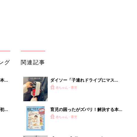
初め
育児の困ったがズバリ！解決する本
大特
『ひよこクラブ 秋号』 4カ月～2才
赤ちゃん・育児
 お
になるまで、育児に役立つ情報がいっ
ブル
ぱい！
たま
【3COINS】子どもとのお出かけの神
アイテム！サッと取り出せるところに
赤ちゃん・育児
常備するのがポイント
たまひよの雑誌
って
赤ちゃん・育児
さわると絵がでる ふしぎ絵本「でて
こい でてこい おべんとうなーん
赤ちゃん・育児
だ？」
「持ち家を売る時のNG行為」知って
るだけで得する事とは