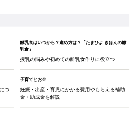
！ 保育園の連絡帳を通して夫が育児への興味を取り戻した話『ふ
ちゃんを起こさずに引き抜く「かくし芸」的テクも
日のお誕生日占い【鏡リュウジ監修】
して抗がん剤治療。義眼は7個目。右目摘出から始まった義眼と