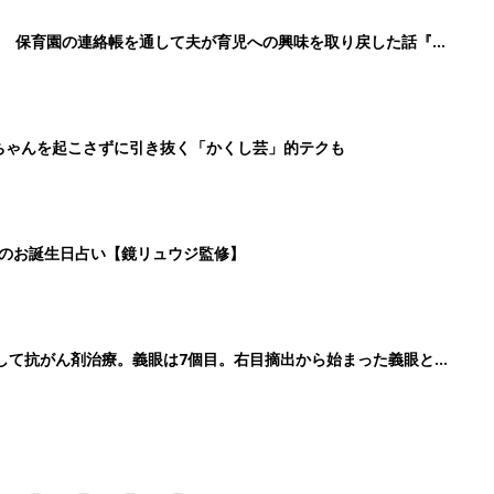
3
4
5
>
生後日数に合った情報を毎日お届け
ら産後まで長く使える無料アプリ
ダウンロード