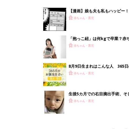
の生活【網膜芽細胞腫】
赤ちゃん・育児
1
2
妊娠日数や
妊娠中か