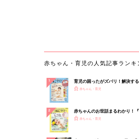
赤ちゃんのお世話まるわかり！『
てのひよこクラブ 夏号』〈巻頭
赤ちゃん・育児
集〉初めての授乳がうまくいく！
っぱい・ミルクの基本と夏のトラ
解決テク
赤ちゃんが生まれたら！2冊の「
ひよ」
赤ちゃん・育児
「持ち家を売る時のNG行為」知
るだけで得する事とは
PR（イエウール）
ランキングをもっと見る