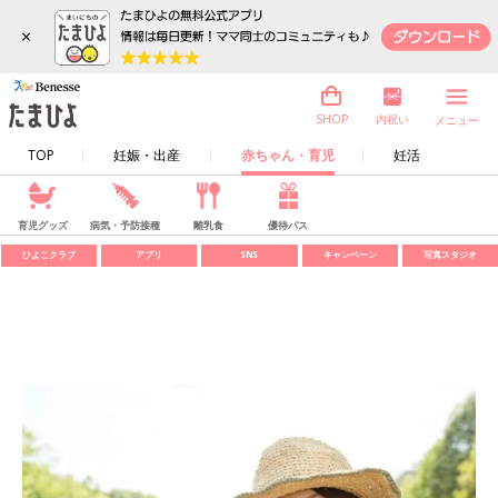
×
内祝い
SHOP
メニュー
TOP
妊娠・出産
赤ちゃん・育児
妊活
育児グッズ
病気・予防接種
離乳食
優待パス
ひよこクラブ
アプリ
SNS
キャンペーン
写真スタジオ