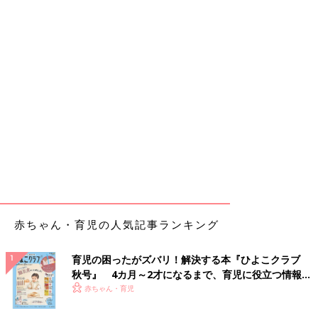
赤ちゃん・育児の人気記事ランキング
育児の困ったがズバリ！解決する本『ひよこクラブ
秋号』 4カ月～2才になるまで、育児に役立つ情報が
いっぱい！
赤ちゃん・育児