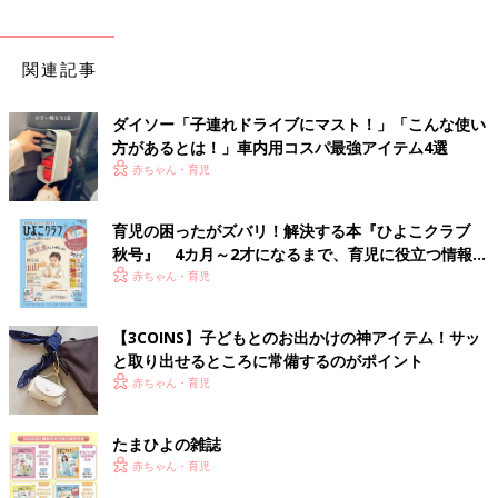
関連記事
ダイソー「子連れドライブにマスト！」「こんな使い
方があるとは！」車内用コスパ最強アイテム4選
赤ちゃん・育児
育児の困ったがズバリ！解決する本『ひよこクラブ
秋号』 4カ月～2才になるまで、育児に役立つ情報が
いっぱい！
赤ちゃん・育児
【3COINS】子どもとのお出かけの神アイテム！サッ
と取り出せるところに常備するのがポイント
赤ちゃん・育児
たまひよの雑誌
赤ちゃん・育児