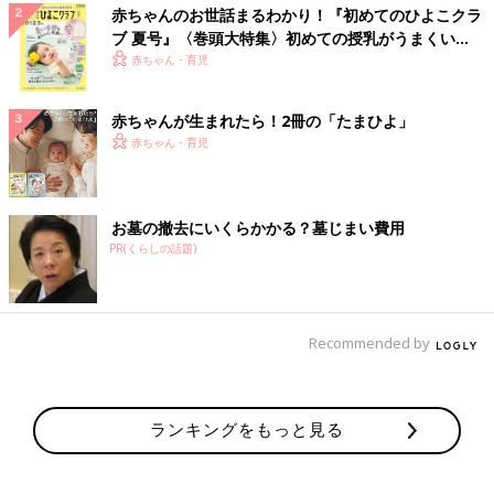
赤ちゃんのお世話まるわかり！『初めてのひよこクラ
ブ 夏号』〈巻頭大特集〉初めての授乳がうまくい
く！ おっぱい・ミルクの基本と夏のトラブル 解決テ
赤ちゃん・育児
ク
赤ちゃんが生まれたら！2冊の「たまひよ」
赤ちゃん・育児
お墓の撤去にいくらかかる？墓じまい費用
PR(くらしの話題)
Recommended by
ランキングをもっと見る