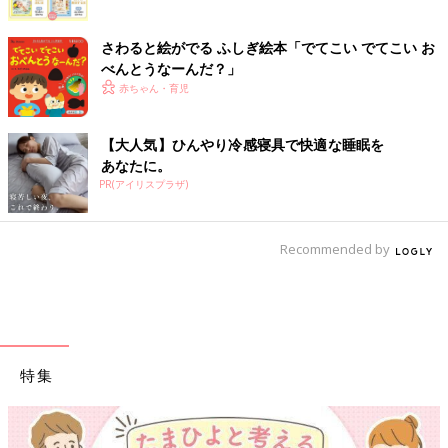
さわると絵がでる ふしぎ絵本「でてこい でてこい お
べんとうなーんだ？」
赤ちゃん・育児
【大人気】ひんやり冷感寝具で快適な睡眠を
あなたに。
PR(アイリスプラザ)
Recommended by
特集