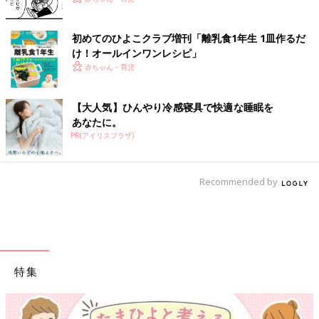
初めてのひよこクラブ増刊「離乳食1年生 1皿作るだ
け！オールインワン​レシピ」
赤ちゃん・育児
【大人気】ひんやり冷感寝具で快適な睡眠を
あなたに。
PR(アイリスプラザ)
Recommended by
特集