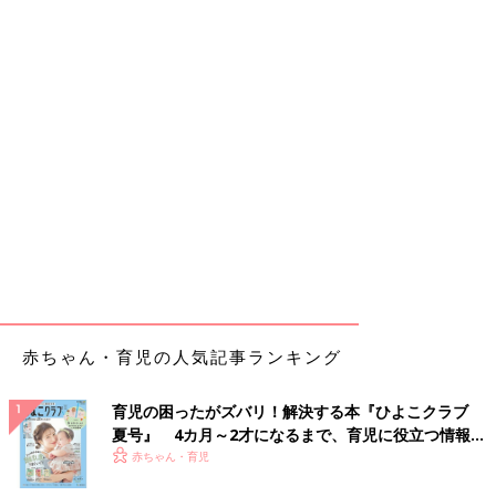
赤ちゃん・育児の人気記事ランキング
育児の困ったがズバリ！解決する本『ひよこクラブ
夏号』 4カ月～2才になるまで、育児に役立つ情報が
いっぱい！
赤ちゃん・育児