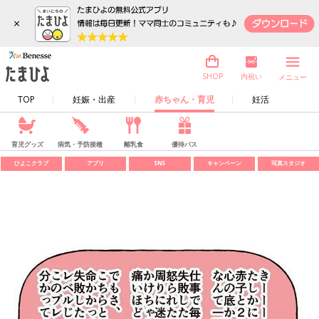
×
内祝い
SHOP
メニュー
TOP
妊娠・出産
赤ちゃん・育児
妊活
育児グッズ
病気・予防接種
離乳食
優待パス
ひよこクラブ
アプリ
SNS
キャンペーン
写真スタジオ