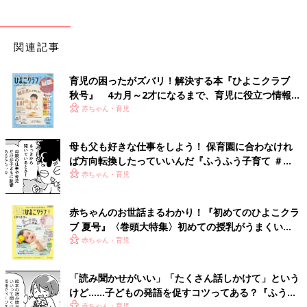
関連記事
育児の困ったがズバリ！解決する本『ひよこクラブ
秋号』 4カ月～2才になるまで、育児に役立つ情報が
いっぱい！
赤ちゃん・育児
母も父も好きな仕事をしよう！ 保育園に合わなけれ
ば方向転換したっていいんだ『ふうふう子育て ＃
61』
赤ちゃん・育児
赤ちゃんのお世話まるわかり！『初めてのひよこクラ
ブ 夏号』〈巻頭大特集〉初めての授乳がうまくい
く！ おっぱい・ミルクの基本と夏のトラブル 解決テ
赤ちゃん・育児
ク
「読み聞かせがいい」「たくさん話しかけて」という
けど……子どもの発語を促すコツってある？『ふうふ
う子育て ＃64』
赤ちゃん・育児