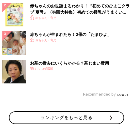
赤ちゃんのお世話まるわかり！『初めてのひよこクラ
ブ 夏号』〈巻頭大特集〉初めての授乳がうまくい
く！ おっぱい・ミルクの基本と夏のトラブル 解決テ
赤ちゃん・育児
ク
赤ちゃんが生まれたら！2冊の「たまひよ」
赤ちゃん・育児
お墓の撤去にいくらかかる？墓じまい費用
PR(くらしの話題)
Recommended by
ランキングをもっと見る