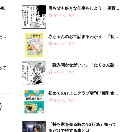
初め
母も父も好きな仕事をしよう！ 保育
大特
園に合わなければ方向転換したってい
赤ちゃん・育児
 お
いんだ『ふうふう子育て ＃61』
ブル
たま
赤ちゃんのお世話まるわかり！『初め
てのひよこクラブ 夏号』〈巻頭大特
赤ちゃん・育児
集〉初めての授乳がうまくいく！ お
っぱい・ミルクの基本と夏のトラブル
解決テク
「読み聞かせがいい」「たくさん話し
って
かけて」というけど……子どもの発語
赤ちゃん・育児
を促すコツってある？『ふうふう子育
て ＃64』
初めてのひよこクラブ増刊「離乳食1
年生 1皿作るだけ！オールインワン​レ
赤ちゃん・育児
シピ」
「持ち家を売る時のNG行為」知って
るだけで得する事とは