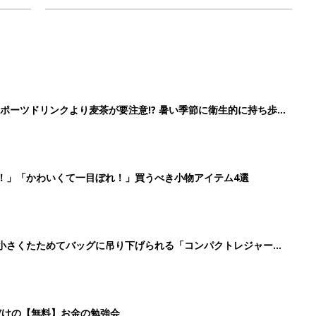
ポーツドリンクより麦茶が要注意!? 暑い季節に衛生的に持ち歩
】
！」「かわいくて一目ぼれ！」買うべき小物アイテム4選
に！小さくたためてバッグに吊り下げられる「コンパクトレジャーシ
だけの【無料】お金の勉強会