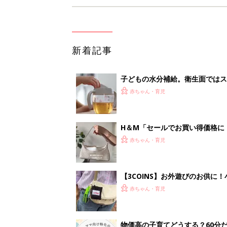
新着記事
子どもの水分補給。衛生面ではス
く3つのコツとは？【専門家監修
赤ちゃん・育児
H＆М「セールでお買い得価格に
赤ちゃん・育児
【3COINS】お外遊びのお供
ート」
赤ちゃん・育児
物価高の子育てどうする？60分