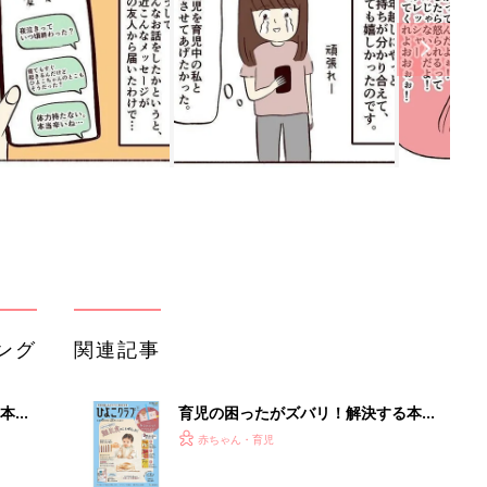
ング
関連記事
本
育児の困ったがズバリ！解決する本
2才
『ひよこクラブ 秋号』 4カ月～2才
赤ちゃん・育児
いっ
になるまで、育児に役立つ情報がいっ
ぱい！