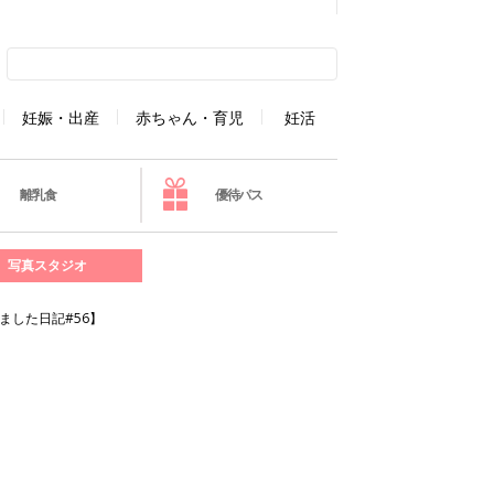
妊娠・出産
赤ちゃん・育児
妊活
離乳食
優待パス
写真スタジオ
ました日記#56】