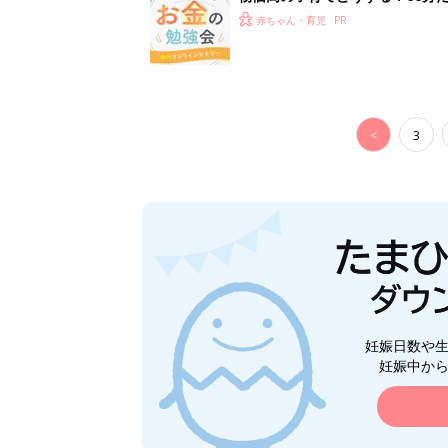
赤ちゃん・育児
<
3
妊娠日数や
妊娠中か