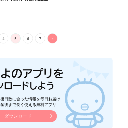
4
5
6
7
>
生後日数に合った情報を毎日お届け
ら産後まで長く使える無料アプリ
ダウンロード