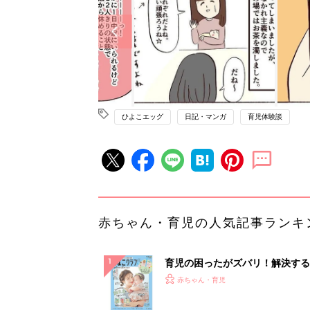
ひよこエッグ
日記・マンガ
育児体験談
赤ちゃん・育児の人気記事ランキ
育児の困ったがズバリ！解決する
『ひよこクラブ 夏号』 4カ月～
赤ちゃん・育児
になるまで、育児に役立つ情報が
ぱい！