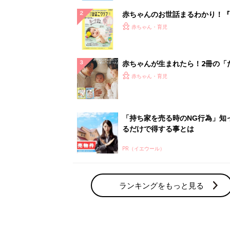
赤ちゃんのお世話まるわかり！『
てのひよこクラブ 夏号』〈巻頭
赤ちゃん・育児
集〉初めての授乳がうまくいく！
っぱい・ミルクの基本と夏のトラ
解決テク
赤ちゃんが生まれたら！2冊の「
ひよ」
赤ちゃん・育児
「持ち家を売る時のNG行為」知
るだけで得する事とは
PR（イエウール）
ランキングをもっと見る