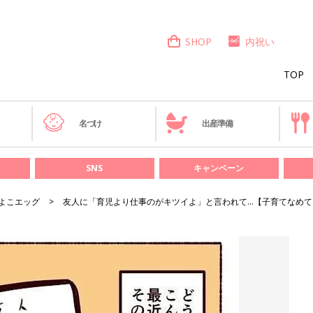
SHOP
内祝い
TOP
き
名づけ
出産準備
SNS
キャンペーン
よこエッグ
友人に「育児より仕事のがキツイよ」と言われて…【子育てなめて